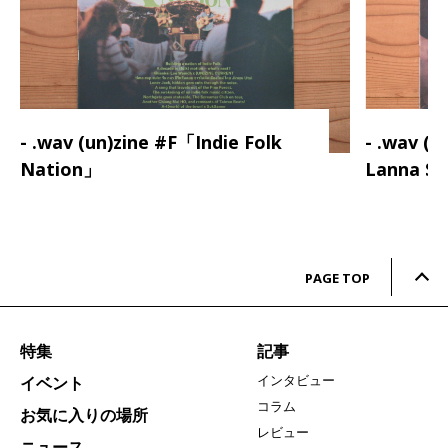
- .wav (un)zine #F「Indie Folk
- .wav (
Nation」
Lanna S
PAGE TOP
特集
記事
インタビュー
イベント
コラム
お気に入りの場所
レビュー
ニュース