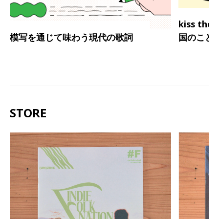
kiss th
模写を通じて味わう現代の歌詞
国のこと
STORE