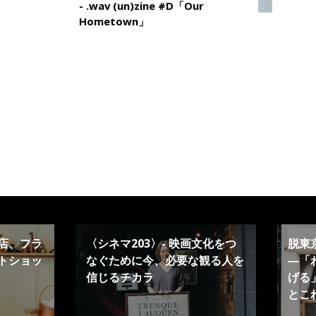
- .wav (un)zine #D「Our
Hometown」
店、フラ
〈シネマ203〉- 映画文化をつ
脱東
トショッ
なぐために今、必要な観る人を
―「
信じるチカラ
げる」
とこ