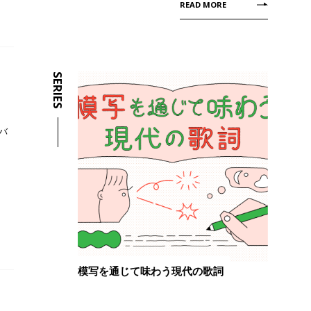
READ MORE
SERIES
トバ
模写を通じて味わう現代の歌詞