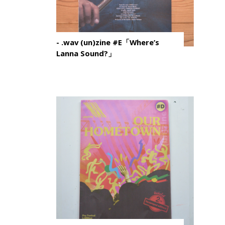
- .wav (un)zine #E「Where’s
Lanna Sound?」