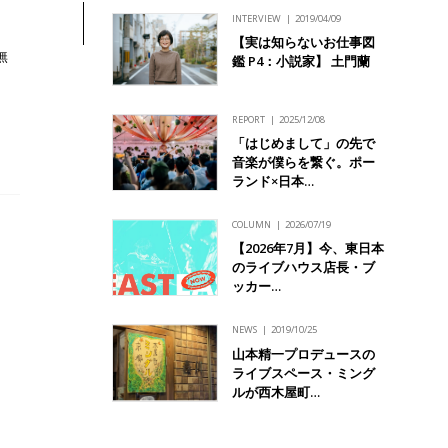
INTERVIEW
2019/04/09
【実は知らないお仕事図
無
鑑 P4：小説家】 土門蘭
REPORT
2025/12/08
「はじめまして」の先で
音楽が僕らを繋ぐ。ポー
ランド×日本…
COLUMN
2026/07/19
【2026年7月】今、東日本
のライブハウス店長・ブ
ッカー…
NEWS
2019/10/25
山本精一プロデュースの
ライブスペース・ミング
ルが西木屋町…