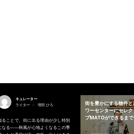
キュレーター
街を豊かにする物件と
ライター
増田 ひろ
ワーセンターにセレク
プMATOができるまで
知ることで、街に出る理由が少し特別
になる――秋風が心地よくなるこの季