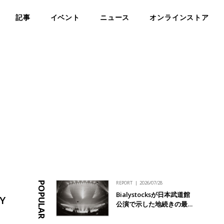
記事
イベント
ニュース
オンラインストア
REPORT
2026/07/28
POPULAR
Bialystocksが日本武道館
Y
公演で示した地続きの最…