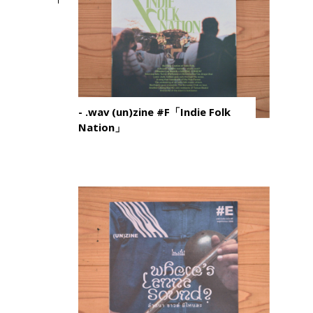
- .wav (un)zine #F「Indie Folk
Nation」