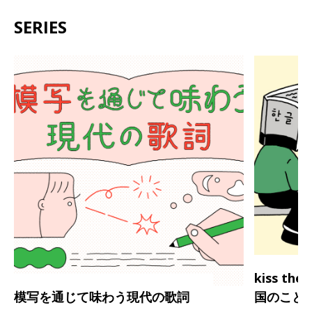
SERIES
kiss th
模写を通じて味わう現代の歌詞
国のこと