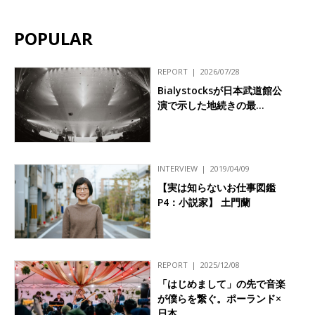
POPULAR
REPORT
2026/07/28
Bialystocksが日本武道館公
演で示した地続きの最…
INTERVIEW
2019/04/09
【実は知らないお仕事図鑑
P4：小説家】 土門蘭
REPORT
2025/12/08
「はじめまして」の先で音楽
が僕らを繋ぐ。ポーランド×
日本…