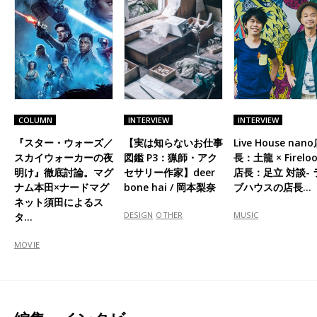
COLUMN
INTERVIEW
INTERVIEW
『スター・ウォーズ／
【実は知らないお仕事
Live House nan
スカイウォーカーの夜
図鑑 P3：猟師・アク
長：土龍 × Firelo
明け』徹底討論。マグ
セサリー作家】deer
店長：足立 対談- 
ナム本田×ナードマグ
bone hai / 岡本梨奈
ブハウスの店長…
ネット須田によるス
DESIGN
OTHER
MUSIC
タ…
MOVIE