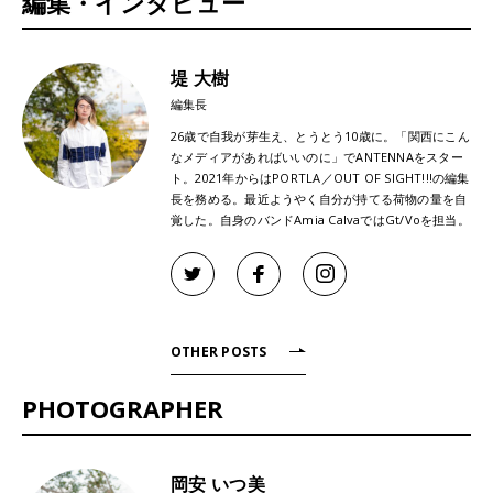
編集・インタビュー
堤 大樹
編集長
26歳で自我が芽生え、とうとう10歳に。「関西にこん
なメディアがあればいいのに」でANTENNAをスター
ト。2021年からはPORTLA／OUT OF SIGHT!!!の編集
長を務める。最近ようやく自分が持てる荷物の量を自
覚した。自身のバンドAmia CalvaではGt/Voを担当。
OTHER POSTS
PHOTOGRAPHER
岡安 いつ美