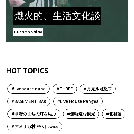
熾火的、生活文化談
Burn to Shine
HOT TOPICS
#livehouse nano
#THREE
#月見ル君想フ
#BASEMENT BAR
#Live House Pangea
#甲府のまちの灯を結ぶ
#無軌道な観光
#北村蕗
#アメリカ村 FANJ twice