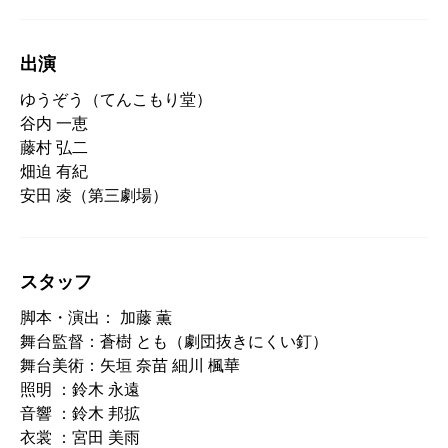
出演
ゆうぞう（てんこもり堂）
谷内 一恵
藤村 弘二
畑迫 有紀
安田 凌（第三劇場）
スタッフ
脚本・演出： 加藤 薫
舞台監督：蒼樹 とも（劇団抜きにくい釘）
舞台美術：矢垣 奈苗 細川 楓華
照明 ：鈴木 永遠
音響 ：鈴木 邦拡
衣裳 ：宮田 美雨