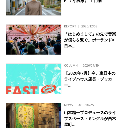
P4：小説家】 土門蘭
REPORT
2025/12/08
「はじめまして」の先で音楽
が僕らを繋ぐ。ポーランド×
日本…
COLUMN
2026/07/19
【2026年7月】今、東日本の
ライブハウス店長・ブッカ
ー…
NEWS
2019/10/25
山本精一プロデュースのライ
ブスペース・ミングルが西木
屋町…