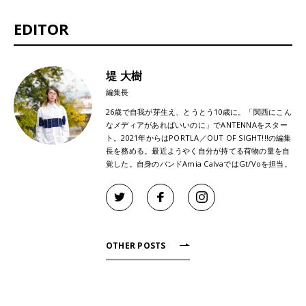
EDITOR
堤 大樹
編集長
26歳で自我が芽生え、とうとう10歳に。「関西にこん
なメディアがあればいいのに」でANTENNAをスター
ト。2021年からはPORTLA／OUT OF SIGHT!!!の編集
長を務める。最近ようやく自分が持てる荷物の量を自
覚した。自身のバンドAmia CalvaではGt/Voを担当。
OTHER POSTS