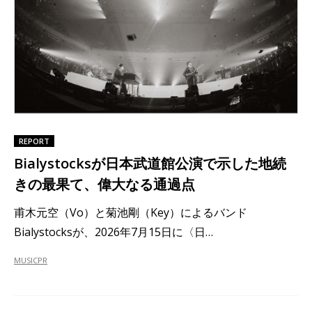
REPORT
Bialystocksが日本武道館公演で示した地続
きの最果て、偉大なる通過点
甫木元空（Vo）と菊池剛（Key）によるバンド
Bialystocksが、2026年7月15日に〈日…
MUSIC
PR