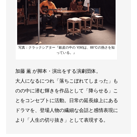
写真：クラックシアター『銀皮の中の Y(M)は、88℃の熱さを知
っている。』
加藤 薫 が脚本・演出をする演劇団体。
大人になるにつれ「落ちこぼれてしまった」も
のの中に潜む輝きを作品として「降らせる」こ
とをコンセプトに活動。日常の延長線上にある
ドラマを、登場人物の繊細な会話と感情表現に
より「人生の切り抜き」として表現する。