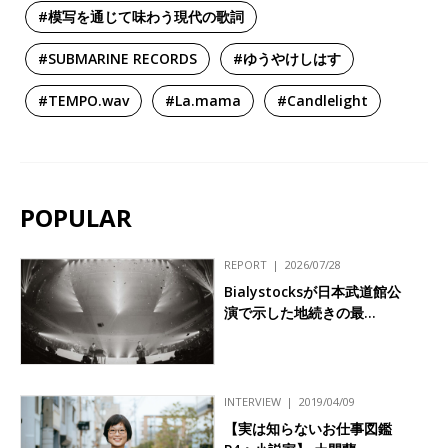
#模写を通じて味わう現代の歌詞
#SUBMARINE RECORDS
#ゆうやけしはす
#TEMPO.wav
#La.mama
#Candlelight
POPULAR
REPORT
2026/07/28
Bialystocksが日本武道館公
演で示した地続きの最…
INTERVIEW
2019/04/09
【実は知らないお仕事図鑑