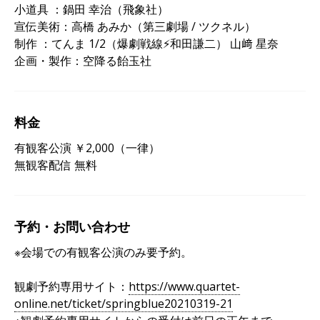
小道具 ：鍋田 幸治（飛象社）
宣伝美術：高橋 あみか（第三劇場 / ツクネル）
制作 ：てんま 1/2（爆劇戦線⚡和田謙二） 山﨑 星奈
企画・製作：空降る飴玉社
料金
有観客公演 ￥2,000（一律）
無観客配信 無料
予約・お問い合わせ
※会場での有観客公演のみ要予約。
観劇予約専用サイト：
https://www.quartet-
online.net/ticket/springblue20210319-21