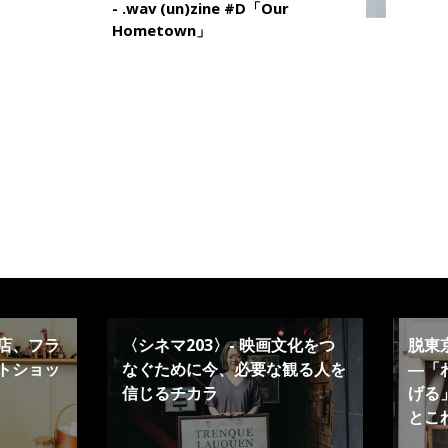
- .wav (un)zine #D「Our
Hometown」
店、フラ
〈シネマ203〉- 映画文化をつ
脱東
トショッ
なぐために今、必要な観る人を
―「
信じるチカラ
げる」
とこ