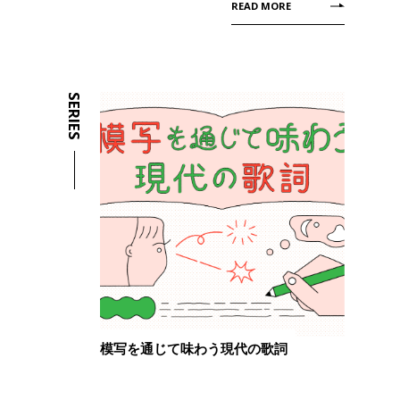
READ MORE
SERIES
模写を通じて味わう現代の歌詞