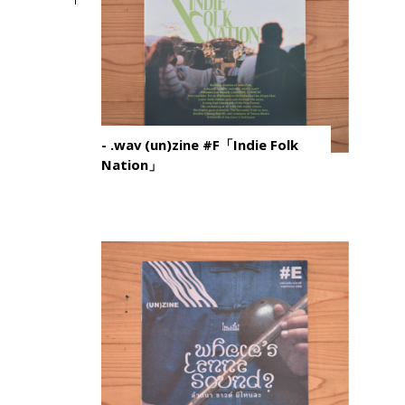
- .wav (un)zine #F「Indie Folk
Nation」