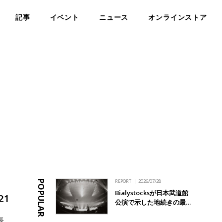
記事
イベント
ニュース
オンラインストア
REPORT
2026/07/28
POPULAR
Bialystocksが日本武道館
21
公演で示した地続きの最…
長