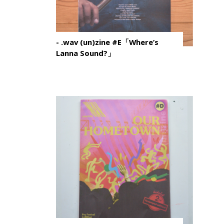
- .wav (un)zine #E「Where’s
Lanna Sound?」