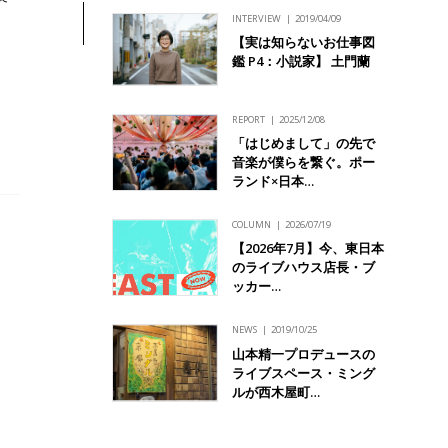
INTERVIEW
2019/04/09
【実は知らないお仕事図
鑑 P4：小説家】 土門蘭
REPORT
2025/12/08
「はじめまして」の先で
音楽が僕らを繋ぐ。ポー
ランド×日本…
COLUMN
2026/07/19
【2026年7月】今、東日本
のライブハウス店長・ブ
ッカー…
NEWS
2019/10/25
山本精一プロデュースの
ライブスペース・ミング
ルが西木屋町…