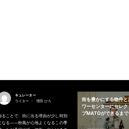
キュレーター
街を豊かにする物件と
ライター
増田 ひろ
ワーセンターにセレク
プMATOができるまで
知ることで、街に出る理由が少し特別
になる――秋風が心地よくなるこの季