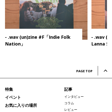
- .wav (un)zine #F「Indie Folk
- .wav (
Nation」
Lanna S
PAGE TOP
特集
記事
インタビュー
イベント
コラム
お気に入りの場所
レビュー