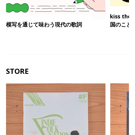
kiss th
模写を通じて味わう現代の歌詞
国のこと
STORE