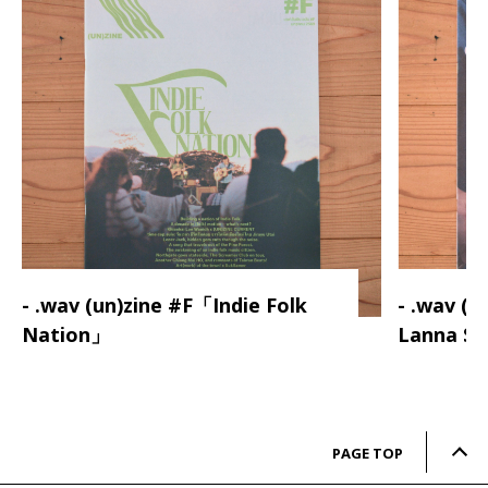
- .wav (un)zine #F「Indie Folk
- .wav (
Nation」
Lanna S
PAGE TOP