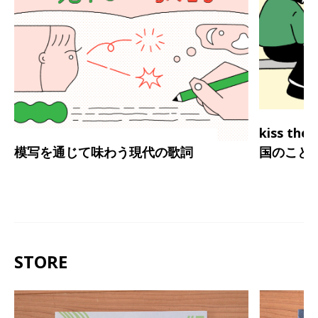
kiss th
模写を通じて味わう現代の歌詞
国のこと
STORE