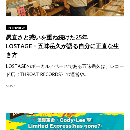
INTERVIEW
愚直さと惑いを重ね続けた25年 –
LOSTAGE・五味岳久が語る自分に正直な生
き方
LOSTAGEのボーカル／ベースである五味岳久は、レコー
ド店〈THROAT RECORDS〉の運営や…
MUSIC