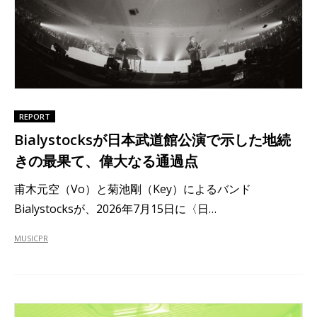
REPORT
Bialystocksが日本武道館公演で示した地続
きの最果て、偉大なる通過点
甫木元空（Vo）と菊池剛（Key）によるバンド
Bialystocksが、2026年7月15日に〈日…
MUSIC
PR