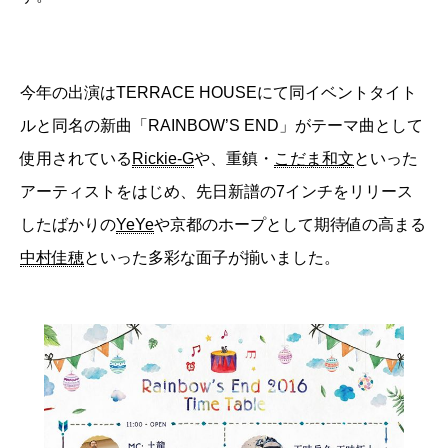
今年の出演はTERRACE HOUSEにて同イベントタイト
ルと同名の新曲「RAINBOW’S END」がテーマ曲として
使用されている
Rickie-G
や、重鎮・
こだま和文
といった
アーティストをはじめ、先日新譜の7インチをリリース
したばかりの
YeYe
や京都のホープとして期待値の高まる
中村佳穂
といった多彩な面子が揃いました。