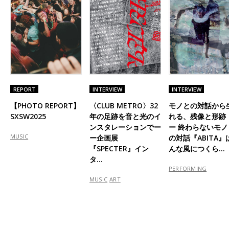
REPORT
INTERVIEW
INTERVIEW
【PHOTO REPORT】
〈CLUB METRO〉32
モノとの対話から
SXSW2025
年の足跡を音と光のイ
れる、残像と形跡
ンスタレーションでー
ー 終わらないモノ
MUSIC
ー企画展
の対話『ABITA』
『SPECTER』イン
んな風につくら…
タ…
PERFORMING
MUSIC
ART