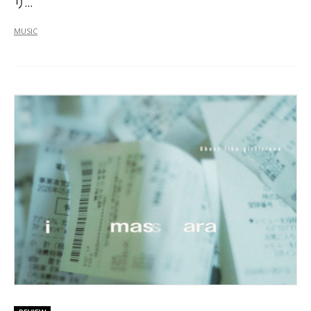
リ…
MUSIC