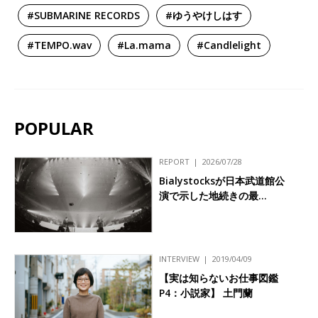
#SUBMARINE RECORDS
#ゆうやけしはす
#TEMPO.wav
#La.mama
#Candlelight
POPULAR
REPORT
2026/07/28
Bialystocksが日本武道館公
演で示した地続きの最…
INTERVIEW
2019/04/09
【実は知らないお仕事図鑑
P4：小説家】 土門蘭