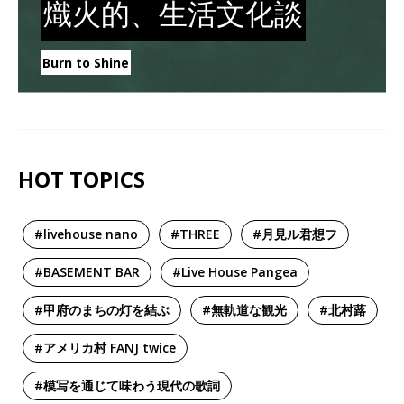
熾火的、生活文化談
Burn to Shine
HOT TOPICS
#livehouse nano
#THREE
#月見ル君想フ
#BASEMENT BAR
#Live House Pangea
#甲府のまちの灯を結ぶ
#無軌道な観光
#北村蕗
#アメリカ村 FANJ twice
#模写を通じて味わう現代の歌詞