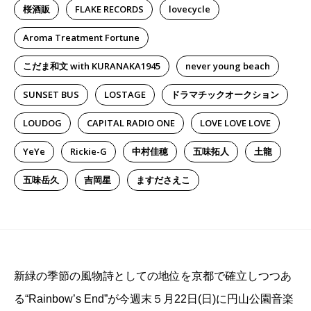
桜酒販
FLAKE RECORDS
lovecycle
Aroma Treatment Fortune
こだま和文 with KURANAKA1945
never young beach
SUNSET BUS
LOSTAGE
ドラマチックオークション
LOUDOG
CAPITAL RADIO ONE
LOVE LOVE LOVE
YeYe
Rickie-G
中村佳穂
五味拓人
土龍
五味岳久
吉岡星
ますださえこ
新緑の季節の風物詩としての地位を京都で確立しつつあ
る“Rainbow’s End”が今週末５月22日(日)に円山公園音楽