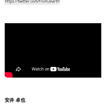
https://twitter.com/from2earth
安井 卓也