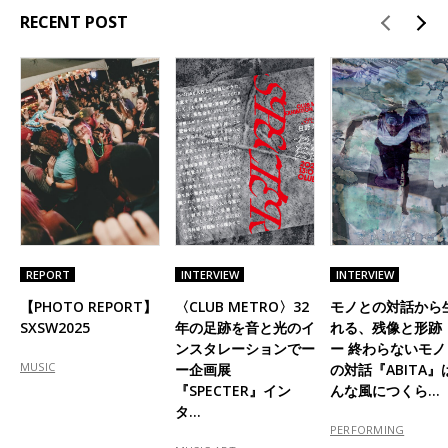
RECENT POST
REPORT
INTERVIEW
INTERVIEW
【PHOTO REPORT】
〈CLUB METRO〉32
モノとの対話から
SXSW2025
年の足跡を音と光のイ
れる、残像と形跡
ンスタレーションでー
ー 終わらないモノ
MUSIC
ー企画展
の対話『ABITA』
『SPECTER』イン
んな風につくら…
タ…
PERFORMING