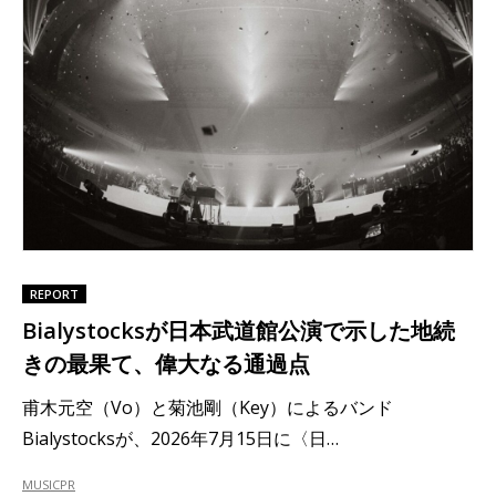
REPORT
Bialystocksが日本武道館公演で示した地続
きの最果て、偉大なる通過点
甫木元空（Vo）と菊池剛（Key）によるバンド
Bialystocksが、2026年7月15日に〈日…
MUSIC
PR