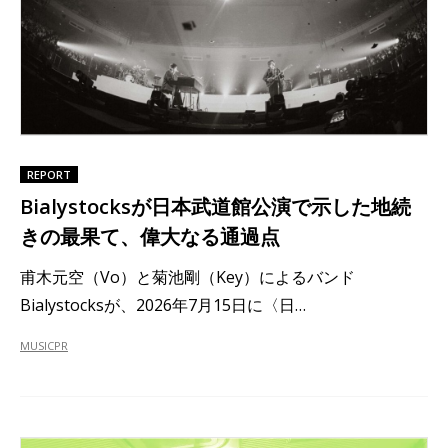
REPORT
Bialystocksが日本武道館公演で示した地続
きの最果て、偉大なる通過点
甫木元空（Vo）と菊池剛（Key）によるバンド
Bialystocksが、2026年7月15日に〈日…
MUSIC
PR