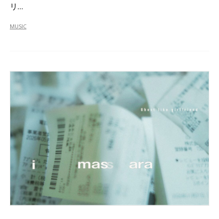
リ…
MUSIC