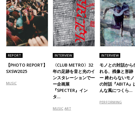
REPORT
INTERVIEW
INTERVIEW
【PHOTO REPORT】
〈CLUB METRO〉32
モノとの対話から
SXSW2025
年の足跡を音と光のイ
れる、残像と形跡
ンスタレーションでー
ー 終わらないモノ
MUSIC
ー企画展
の対話『ABITA』
『SPECTER』イン
んな風につくら…
タ…
PERFORMING
MUSIC
ART