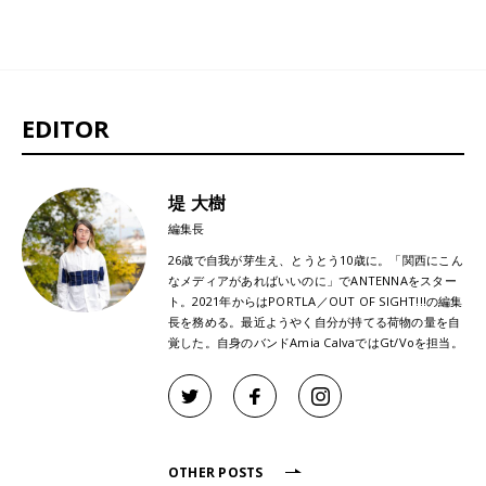
EDITOR
堤 大樹
編集長
26歳で自我が芽生え、とうとう10歳に。「関西にこん
なメディアがあればいいのに」でANTENNAをスター
ト。2021年からはPORTLA／OUT OF SIGHT!!!の編集
長を務める。最近ようやく自分が持てる荷物の量を自
覚した。自身のバンドAmia CalvaではGt/Voを担当。
OTHER POSTS