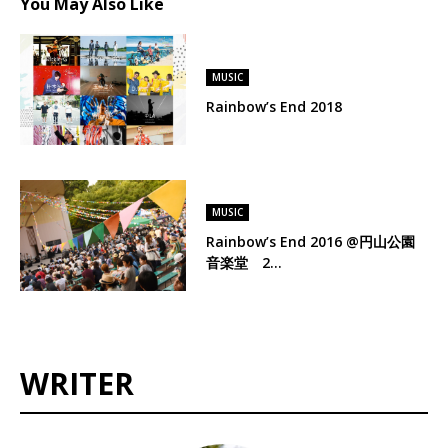
You May Also Like
MUSIC
Rainbow’s End 2018
MUSIC
Rainbow’s End 2016 @円山公園
音楽堂 2…
WRITER