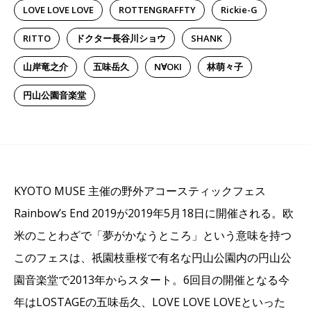
LOVE LOVE LOVE
ROTTENGRAFFTY
Rickie-G
RITTO
ドクター長谷川ショウ
SHANK
山岸竜之介
五味岳久
N∀OKI
林萌々子
円山公園音楽堂
KYOTO MUSE 主催の野外アコースティックフェス
Rainbow’s End 2019が2019年5月18日に開催される。欧
米のことわざで「夢がかなうところ」という意味を持つ
このフェスは、祇園枝垂桜で有名な円山公園内の円山公
園音楽堂で2013年からスタート。6回目の開催となる今
年はLOSTAGEの五味岳久、LOVE LOVE LOVEといった