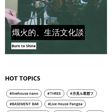
熾火的、生活文化談
Burn to Shine
HOT TOPICS
#livehouse nano
#THREE
#月見ル君想フ
#BASEMENT BAR
#Live House Pangea