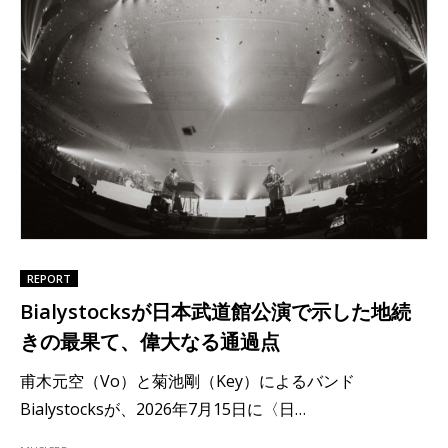
REPORT
Bialystocksが日本武道館公演で示した地続
きの最果て、偉大なる通過点
甫木元空（Vo）と菊池剛（Key）によるバンド
Bialystocksが、2026年7月15日に〈日…