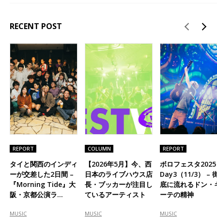
RECENT POST
REPORT
COLUMN
REPORT
タイと関西のインディ
【2026年5月】今、西
ボロフェスタ2025
ーが交差した2日間 –
日本のライブハウス店
Day3（11/3） – 
『Morning Tide』大
長・ブッカーが注目し
底に流れるドン・
阪・京都公演ラ…
ているアーティスト
ーテの精神
MUSIC
MUSIC
MUSIC