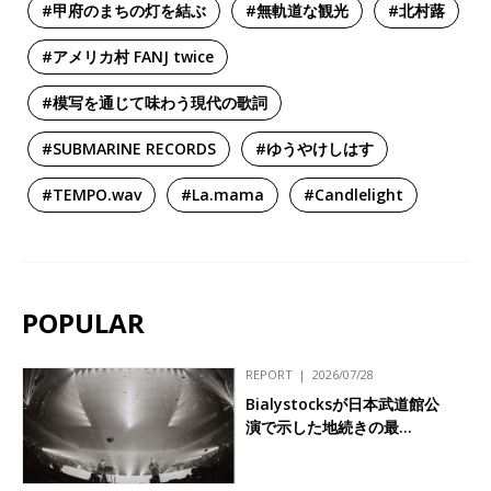
#甲府のまちの灯を結ぶ
#無軌道な観光
#北村蕗
#アメリカ村 FANJ twice
#模写を通じて味わう現代の歌詞
#SUBMARINE RECORDS
#ゆうやけしはす
#TEMPO.wav
#La.mama
#Candlelight
POPULAR
REPORT
2026/07/28
Bialystocksが日本武道館公
演で示した地続きの最…