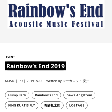
EVENT
Rainbow’s End 2019
MUSIC
PR
2019.05.12
Written By マーガレット 安井
Hump Back
Rainbow's End
Sawa Angstrom
KING KURTIS FLY
奇妙礼太郎
LOSTAGE