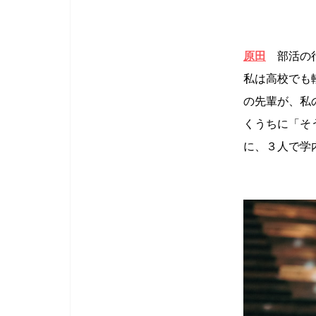
原田
部活の
私は高校でも
の先輩が、私
くうちに「そ
に、３人で学