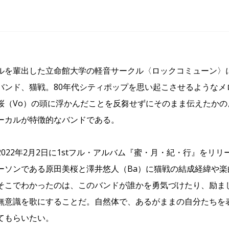
ルを輩出した立命館大学の軽音サークル〈ロックコミューン〉
バンド、猫戦。80年代シティポップを思い起こさせるようなメ
桜（Vo）の頭に浮かんだことを反芻せずにそのまま伝えたか
ーカルが特徴的なバンドである。
022年2月2日に1stフル・アルバム『蜜・月・紀・行』をリリー
ーソンである原田美桜と澤井悠人（Ba）に猫戦の結成経緯や
そこでわかったのは、このバンドが誰かを勇気づけたり、励ま
無意識を歌にすることだ。自然体で、あるがままの自分たちを
てもらいたい。