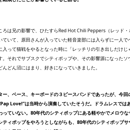
ろは兄の影響で、ひたすらRed Hot Chili Peppers（レ
いていて、原田さんが入っていた軽音楽部には入らずに一人で
に入って猫戦をやるとなった時に「レッチリの引き出しだけじ
す。それでサブスクでシティポップや、その影響源になったソ
どんどん沼にはまり、好きになっていきました。
ター、ベース、キーボードの３ピースバンドであったが、今回
や“Pap Love!”は当時から演奏していたそうだ。ドラムレス
わっていない。80年代のシティポップにある軽やかでメロウな
シティポップをやろうとしながらも、80年代のシティポップサ