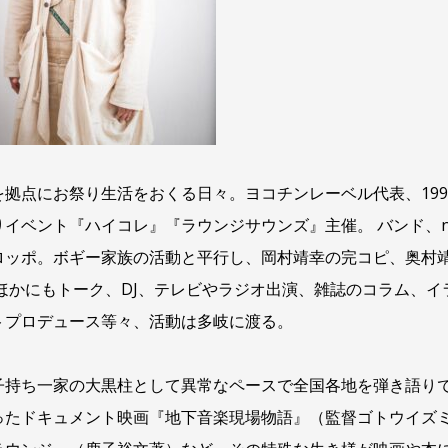
を拠点にお祭り生活をおくる日々。ヨコチンレーベル代表、199
りイベント『ハイコレ』『ラウンジサウンズ』主催。 バンド、non
ロッポ。ボギー家族の活動と平行し、岡村靖幸の完コピ、奥村
 ほかにもトーク、DJ、テレビやラジオ出演、雑誌のコラム、イ
トプロデュース等々、活動は多岐に渡る。
子持ち一家の大黒柱として異常なペースで全国各地を弾き語り
ったドキュメント映画『地下音楽現場物語』（監督ゴトウイズ