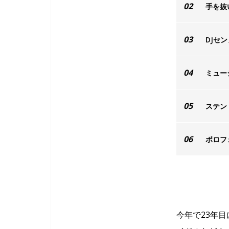
02
手を抜
03
DJセ
04
ミュー
05
ステン
06
ボロフェ
今年で23年