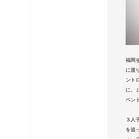
福岡
に渡
ント
に。
ベン
３人
を追