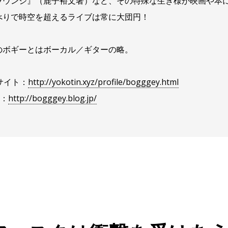
ラウンジ』（鹿子裕文著）など、その特殊な生き様が映画や本
べりで時空を超えるライブは常に大団円！
のボギーとはボーカル／ギターの略。
サイト：
http://yokotin.xyz/profile/bogggey.html
G：
http://bogggey.blog.jp/