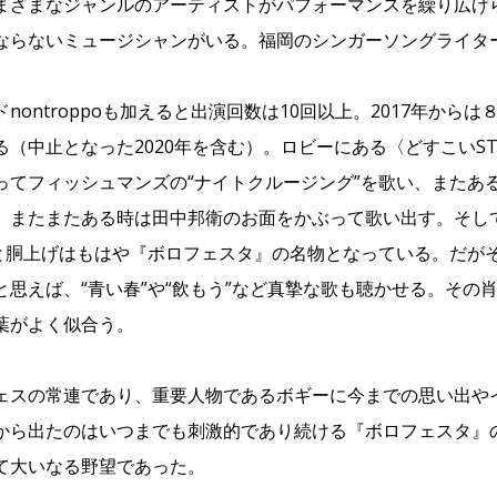
まざまなジャンルのアーティストがパフォーマンスを繰り広げ
ならないミュージシャンがいる。福岡のシンガーソングライタ
nontroppoも加えると出演回数は10回以上。2017年から
る（中止となった2020年を含む）。ロビーにある〈どすこいST
ってフィッシュマンズの“ナイトクルージング”を歌い、またあ
、またまたある時は田中邦衛のお面をかぶって歌い出す。そし
”と胴上げはもはや『ボロフェスタ』の名物となっている。だが
と思えば、“青い春”や“飲もう”など真摯な歌も聴かせる。その
葉がよく似合う。
ェスの常連であり、重要人物であるボギーに今までの思い出や
から出たのはいつまでも刺激的であり続ける『ボロフェスタ』
て大いなる野望であった。