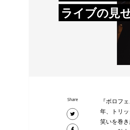
ライブの見
Share
『ボロフェ
年、トリッ
笑いを巻き