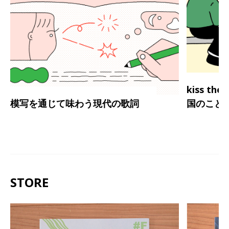
kiss th
模写を通じて味わう現代の歌詞
国のこと
STORE