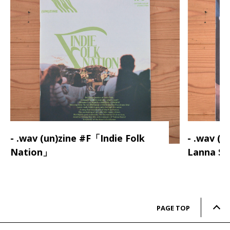
- .wav (un)zine #F「Indie Folk
- .wav (
Nation」
Lanna S
PAGE TOP