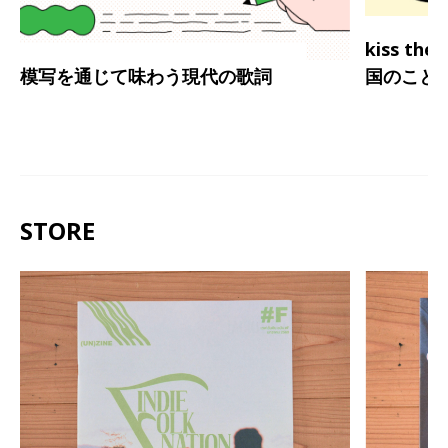
kiss th
模写を通じて味わう現代の歌詞
国のこと
STORE