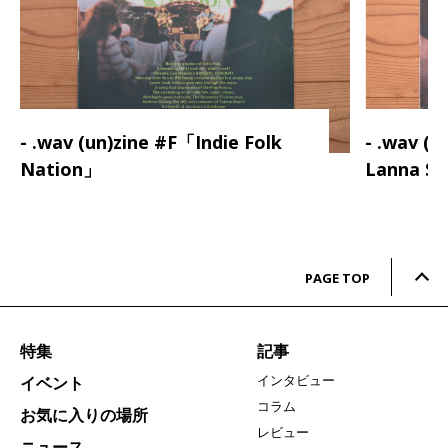
- .wav (un)zine #F「Indie Folk
- .wav (
Nation」
Lanna S
PAGE TOP
特集
記事
インタビュー
イベント
コラム
お気に入りの場所
レビュー
ニュース