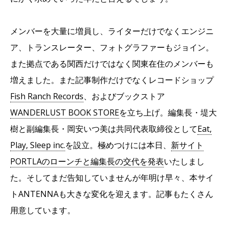
メンバーを大量に増員し、ライターだけでなくエンジニ
ア、トランスレーター、フォトグラファーもジョイン。
また拠点である関西だけではなく関東在住のメンバーも
増えました。また記事制作だけでなくレコードショップ
Fish Ranch Records
、およびブックストア
WANDERLUST BOOK STORE
を立ち上げ。編集長・堤大
樹と副編集長・岡安いつ美は共同代表取締役として
Eat,
Play, Sleep inc.
を設立。極めつけには本日、
新サイト
PORTLAのローンチと編集長の交代を発表
いたしまし
た。そしてまだ告知していませんが年明け早々、本サイ
トANTENNAも大きな変化を迎えます。記事もたくさん
用意しています。