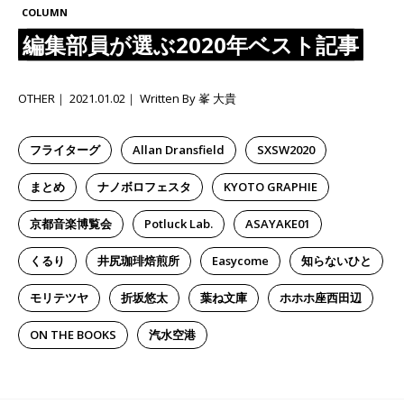
COLUMN
編集部員が選ぶ2020年ベスト記事
OTHER
2021.01.02
Written By 峯 大貴
フライターグ
Allan Dransfield
SXSW2020
まとめ
ナノボロフェスタ
KYOTO GRAPHIE
京都音楽博覧会
Potluck Lab.
ASAYAKE01
くるり
井尻珈琲焙煎所
Easycome
知らないひと
モリテツヤ
折坂悠太
葉ね文庫
ホホホ座西田辺
ON THE BOOKS
汽水空港