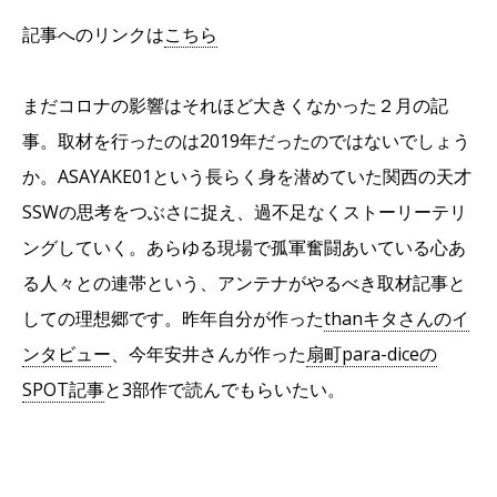
記事へのリンクは
こちら
まだコロナの影響はそれほど大きくなかった２月の記
事。取材を行ったのは2019年だったのではないでしょう
か。ASAYAKE01という長らく身を潜めていた関西の天才
SSWの思考をつぶさに捉え、過不足なくストーリーテリ
ングしていく。あらゆる現場で孤軍奮闘あいている心あ
る人々との連帯という、アンテナがやるべき取材記事と
しての理想郷です。昨年自分が作った
thanキタさんのイ
ンタビュー
、今年安井さんが作った
扇町para-diceの
SPOT記事
と3部作で読んでもらいたい。