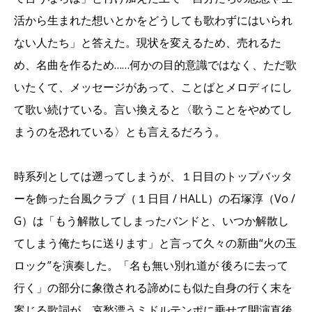
活から生まれた想いとかをどうしても歌わずにはいられ
ない人たち」と答えた。現状を変えるため、売れるた
め、名曲を作るため……何かの目的意識ではなく、ただ歌
いたくて、メッセージがあって、ことばとメロディにし
て歌い続けている。言い換えると〈歌うことをやめてし
まうのを恐れている〉とも言えるだろう。
時系列としては遡ってしまうが、１日目のトップバッタ
ーを飾った台風クラブ（１日目 / HALL）の石塚淳（Vo /
G）は「もう解散してしまったバンドと、いつか解散し
てしまう俺たちに送ります」と言って久々の新曲“火の玉
ロック”を演奏した。「名も無い別れ道が 後ろに去って
行く」の部分に象徴される諦めにも似た自身の行く末を
案じる歌詞が、哀愁漂うミドルテンポに乗せて開演直後