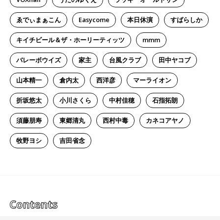
ゑでぃまぁこん
Easycome
本日休演
すばらしか
キイチビール＆ザ・ホーリーティッツ
mmm
バレーボウイズ
家主
台風クラブ
田中ヤコブ
山本精一
倉内太
西洋彦
マーライオン
折坂悠太
小川さくら
中村佳穂
石指拓朗
須藤朋寿
東郷清丸
西村中毒
カネコアヤノ
牧野ヨシ
吉田省念