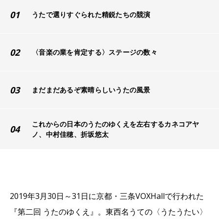
01
うたで選りすぐられた精鋭たちの競演
02
〈音楽の業を肯定する〉ステージの数々
03
まだまだあるぞ素晴らしいうたの風景
これからの日本のうたのゆくえを左右するカネコアヤ
04
ノ、中村佳穂、折坂悠太
2019年3月30日～31日に京都・三条VOXHallで行われた
『第二回 うたのゆくえ』。東西名うての〈うたうたい〉