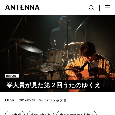
REPORT
峯大貴が見た第２回うたのゆくえ
MUSIC
2019.05.13
Written By 峯 大貴
VOXhall
うたのゆくえ
ラッキーオールドサン