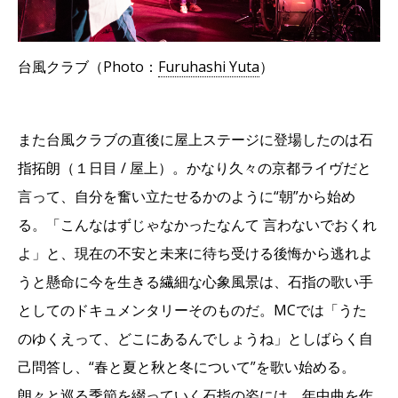
台風クラブ（Photo：
Furuhashi Yuta
）
また台風クラブの直後に屋上ステージに登場したのは石
指拓朗（１日目 / 屋上）。かなり久々の京都ライヴだと
言って、自分を奮い立たせるかのように“朝”から始め
る。「こんなはずじゃなかったなんて 言わないでおくれ
よ」と、現在の不安と未来に待ち受ける後悔から逃れよ
うと懸命に今を生きる繊細な心象風景は、石指の歌い手
としてのドキュメンタリーそのものだ。MCでは「うた
のゆくえって、どこにあるんでしょうね」としばらく自
己問答し、“春と夏と秋と冬について”を歌い始める。
朗々と巡る季節を綴っていく石指の姿には、年中曲を作