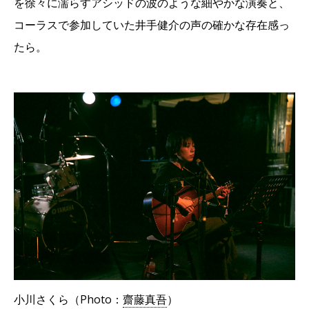
を徐々に濡らすアシッドの波のような細やかな演奏と、
コーラスで参加していた井手健介の声の確かな存在感っ
たら。
小川さくら（Photo：
齋藤真吾
）