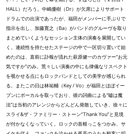
HALL）だろう。中嶋優樹（Dr）が欠席によりサポート
ドラムでの出演であったが、福田がメンバーに手ぶりで
指示を出し、加藤寛之（Ba）がバンドのグルーヴを取り
まとめていくようなセッション主体の演奏を展開してい
く。連続性を持たせたステージの中で一区切り置いて始
めたのは、直前に訃報が流れた萩原健一のカヴァー“お元
気ですか”のみ。荒々しい演奏の中にも律儀なリスペクト
を覗かせる点にもロックバンドとしての美学が感じられ
る。またこの日は林祐輔（Key / Vo）が福田とほぼイー
ブンにボーカルを取っており、彼の詞曲による“嘘は魔
法”は当初のアレンジからどんどん発散していき、徐々に
スライ&ザ・ファミリー・ストーン“Thank You”と見境
が付かなくなっていく。ロックの首根っこをつかみ、サ
イケを従え、ファンクを泣かせる孤高のうたを観客に叩