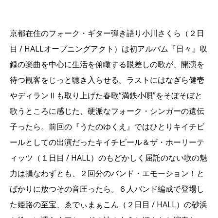
京都在住のフォーク・ギター弾き語り小川さくら（２日
目 / HALLオープニングアクト）は初アルバム『日々』収
録の楽曲を中心に生活を俯瞰する眼差しの歌が、開演を
待つ観客をじっと聴き入らせる。ラストにはなぎら健壱
やディランⅡも取り上げた春歌“満鉄小唄”をそぼそぼと
歌うところに感じた、硬派なフォーク・シンガーの遺伝
子ったら。前回の『うたのゆくえ』ではひとりキイチビ
ールとしての出演だったキイチビール＆ザ・ホーリーテ
ィッツ（１日目 / HALL）のもどかしく屈託のない歌の魅
力は損なわずとも、２回分のバンド・エモーション！と
ばかりに放つその音圧ったら。６人バンド編成で登場し
た姫路の至宝、ゑでぃまぁこん（２日目 / HALL）の砂浜