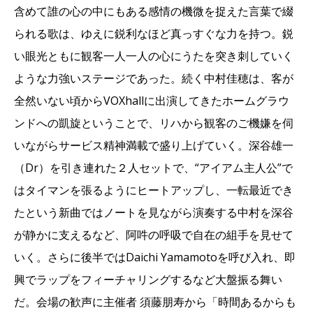
含めて誰の心の中にもある感情の機微を捉えた言葉で綴
られる歌は、ゆえに鋭利なほど真っすぐな力を持つ。鋭
い眼光ともに観客一人一人の心にうたを突き刺していく
ような力強いステージであった。続く中村佳穂は、客が
全然いない頃からVOXhallに出演してきたホームグラウ
ンドへの凱旋ということで、リハから観客のご機嫌を伺
いながらサービス精神満載で盛り上げていく。深谷雄一
（Dr）を引き連れた２人セットで、“アイアム主人公”で
はタイマンを張るようにヒートアップし、一転最近でき
たという新曲ではノートを見ながら演奏する中村を深谷
が静かに支えるなど、阿吽の呼吸で自在の組手を見せて
いく。さらに後半ではDaichi Yamamotoを呼び入れ、即
興でラップをフィーチャリングするなど大盤振る舞い
だ。会場の歓声に主催者 須藤朋寿から「時間あるからも