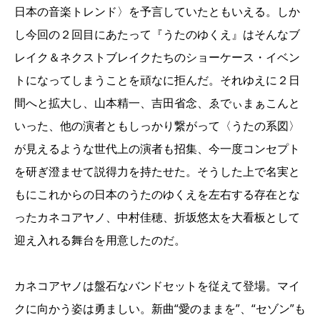
日本の音楽トレンド〉を予言していたともいえる。しか
し今回の２回目にあたって『うたのゆくえ』はそんなブ
レイク＆ネクストブレイクたちのショーケース・イベン
トになってしまうことを頑なに拒んだ。それゆえに２日
間へと拡大し、山本精一、吉田省念、ゑでぃまぁこんと
いった、他の演者ともしっかり繋がって〈うたの系図〉
が見えるような世代上の演者も招集、今一度コンセプト
を研ぎ澄ませて説得力を持たせた。そうした上で名実と
もにこれからの日本のうたのゆくえを左右する存在とな
ったカネコアヤノ、中村佳穂、折坂悠太を大看板として
迎え入れる舞台を用意したのだ。
カネコアヤノは盤石なバンドセットを従えて登場。マイ
クに向かう姿は勇ましい。新曲“愛のままを”、“セゾン”も