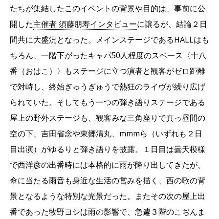
たちが集結したこのイベントの背景や目的は、事前に公
開した
主催者 須藤朋寿インタビュー
に譲るが、結論２日
間共に大盛況となった。メインステージであるHALLはも
ちろん、一階下がったキャパ50人程度のスペース〈十八
番（おはこ）〉もステージに立つ演者と観客がゼロ距離
で対峙し、終始ぎゅうぎゅうで熱狂のライヴが繰り広げ
られていた。そしてもう一つの弾き語りステージである
屋上の野外ステージも、観客みな三角座りで真っ昼間の
空の下、吉田省念や東郷清丸、mmmら（いずれも２日
目出演）がゆるりと弾き語りを披露。１日目は曇天模様
で西洋彦の出番時には本格的に雨が降り出してきたが、
傘に当たる雨音も身近な生活の営みを描く、西の歌の背
景となるような特別な光景だった。またその次の屋上出
番であった牧野ヨシは雨の影響で、急遽３階のこぢんま