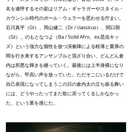
名を連呼するその姿はリアム・ギャラガーやスタイル・
カウンシル時代のポール・ウェラーを思わせる佇まい。
石川真平（Gt）、岡山健二（Dr / classicus）、関口萌
（Gt）、のもとなつよ（Ba / Solid Afro、ex.昆虫キッ
ズ）という強力な個性を放つ演奏陣による軽薄と重厚の
間を行き来するアンサンブルと混ざり合い、どんどん倉
内は邪悪な輝きを纏っていく。最後には上半身裸になり
ながら、甲高い声を放っていた。ただそこにいるだけで
自己表現になってしまうこの日の倉内太の立ち振る舞い
には、どうやったってまた歌に戻ってくるしかなかっ
た、という業を感じた。