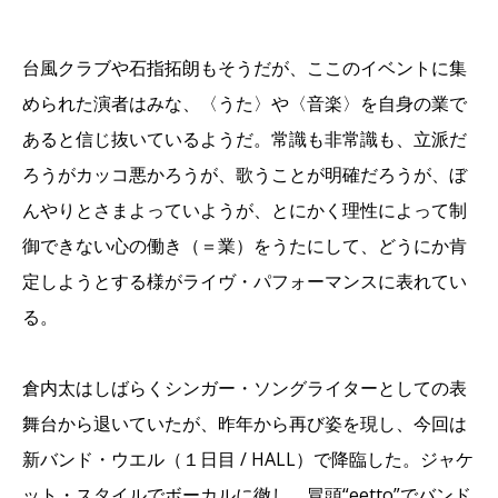
台風クラブや石指拓朗もそうだが、ここのイベントに集
められた演者はみな、〈うた〉や〈音楽〉を自身の業で
あると信じ抜いているようだ。常識も非常識も、立派だ
ろうがカッコ悪かろうが、歌うことが明確だろうが、ぼ
んやりとさまよっていようが、とにかく理性によって制
御できない心の働き（＝業）をうたにして、どうにか肯
定しようとする様がライヴ・パフォーマンスに表れてい
る。
倉内太はしばらくシンガー・ソングライターとしての表
舞台から退いていたが、昨年から再び姿を現し、今回は
新バンド・ウエル（１日目 / HALL）で降臨した。ジャケ
ット・スタイルでボーカルに徹し、冒頭“eetto”でバンド