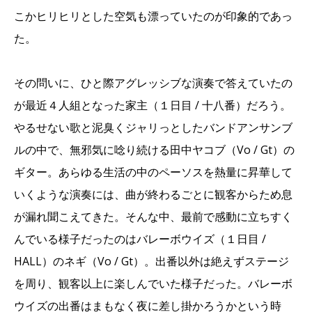
こかヒリヒリとした空気も漂っていたのが印象的であっ
た。
その問いに、ひと際アグレッシブな演奏で答えていたの
が最近４人組となった家主（１日目 / 十八番）だろう。
やるせない歌と泥臭くジャリっとしたバンドアンサンブ
ルの中で、無邪気に唸り続ける田中ヤコブ（Vo / Gt）の
ギター。あらゆる生活の中のペーソスを熱量に昇華して
いくような演奏には、曲が終わるごとに観客からため息
が漏れ聞こえてきた。そんな中、最前で感動に立ちすく
んでいる様子だったのはバレーボウイズ（１日目 /
HALL）のネギ（Vo / Gt）。出番以外は絶えずステージ
を周り、観客以上に楽しんでいた様子だった。バレーボ
ウイズの出番はまもなく夜に差し掛かろうかという時