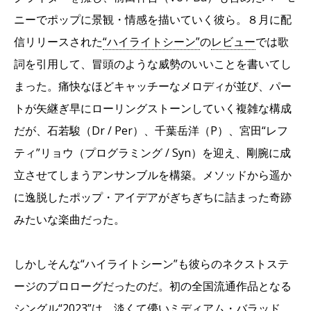
ニーでポップに景観・情感を描いていく彼ら。８月に配
信リリースされた
“ハイライトシーン”
の
レビュー
では歌
詞を引用して、冒頭のような威勢のいいことを書いてし
まった。痛快なほどキャッチーなメロディが並び、パー
トが矢継ぎ早にローリングストーンしていく複雑な構成
だが、石若駿（Dr / Per）、千葉岳洋（P）、宮田“レフ
ティ”リョウ（プログラミング / Syn）を迎え、剛腕に成
立させてしまうアンサンブルを構築。メソッドから遥か
に逸脱したポップ・アイデアがぎちぎちに詰まった奇跡
みたいな楽曲だった。
しかしそんな“ハイライトシーン”も彼らのネクストステ
ージのプロローグだったのだ。初の全国流通作品となる
シングル“2023”は、淡くて儚いミディアム・バラッド。