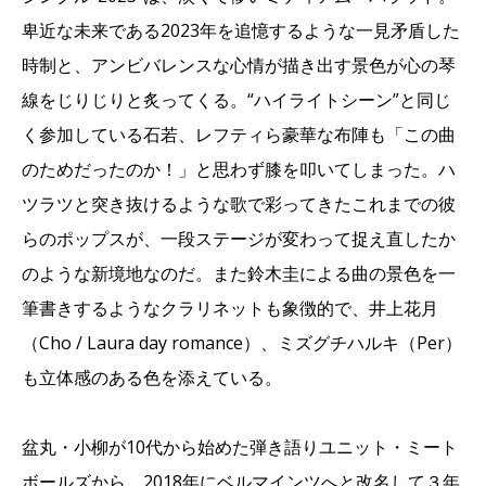
卑近な未来である2023年を追憶するような一見矛盾した
時制と、アンビバレンスな心情が描き出す景色が心の琴
線をじりじりと炙ってくる。“ハイライトシーン”と同じ
く参加している石若、レフティら豪華な布陣も「この曲
のためだったのか！」と思わず膝を叩いてしまった。ハ
ツラツと突き抜けるような歌で彩ってきたこれまでの彼
らのポップスが、一段ステージが変わって捉え直したか
のような新境地なのだ。また鈴木圭による曲の景色を一
筆書きするようなクラリネットも象徴的で、井上花月
（Cho / Laura day romance）、ミズグチハルキ（Per）
も立体感のある色を添えている。
盆丸・小柳が10代から始めた弾き語りユニット・ミート
ボールズから、2018年にベルマインツへと改名して３年