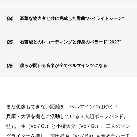
04
豪華な協力者と共に完成した難曲“ハイライトシーン”
05
石若駿とのレコーディングと渾身のバラード“2023”
06
僕らが関わる音楽が全てベルマインツになる
まだ想像もできない距離を、ベルマインツはゆく！
兵庫・大阪を拠点に活動している３人組ポップバンド。
盆丸一生（Vo / Gt）と小柳大介（Vo / Gt）、二人のソン
グライターを擁し、前田祥吾（Vo / Ba）も含めたハーモ