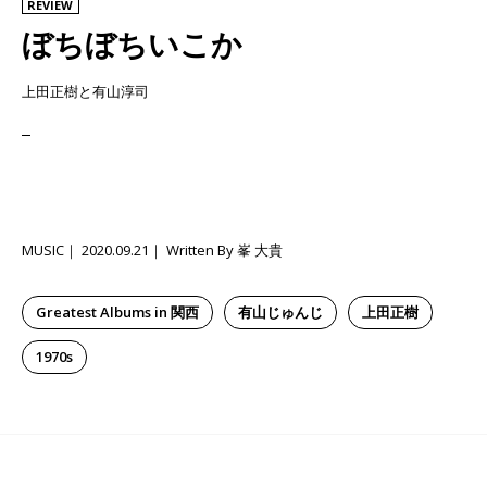
REVIEW
ぼちぼちいこか
上田正樹と有山淳司
MUSIC
2020.09.21
Written By 峯 大貴
Greatest Albums in 関西
有山じゅんじ
上田正樹
1970s