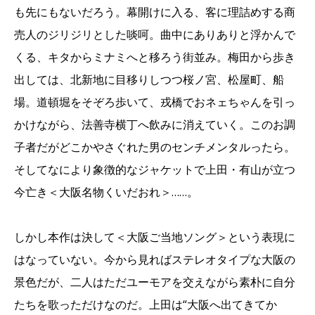
も先にもないだろう。幕開けに入る、客に理詰めする商
売人のジリジリとした啖呵。曲中にありありと浮かんで
くる、キタからミナミへと移ろう街並み。梅田から歩き
出しては、北新地に目移りしつつ桜ノ宮、松屋町、船
場。道頓堀をそぞろ歩いて、戎橋でおネェちゃんを引っ
かけながら、法善寺横丁へ飲みに消えていく。このお調
子者だがどこかやさぐれた男のセンチメンタルったら。
そしてなにより象徴的なジャケットで上田・有山が立つ
今亡き＜大阪名物くいだおれ＞……。
しかし本作は決して＜大阪ご当地ソング＞という表現に
はなっていない。今から見ればステレオタイプな大阪の
景色だが、二人はただユーモアを交えながら素朴に自分
たちを歌っただけなのだ。上田は“大阪へ出てきてか