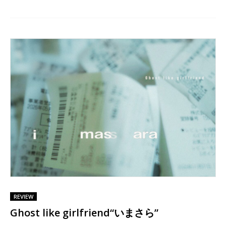
REVIEW
Ghost like girlfriend“いまさら”