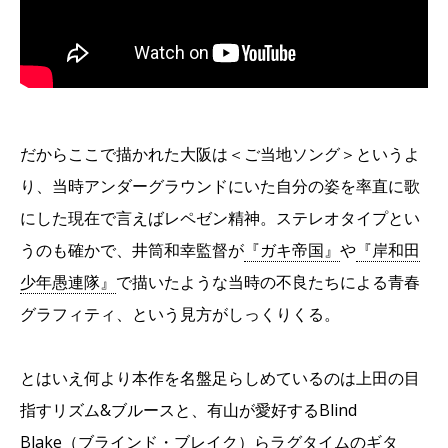
だからここで描かれた大阪は＜ご当地ソング＞というよ
り、当時アンダーグラウンドにいた自分の姿を率直に歌
にした現在で言えばレペゼン精神。ステレオタイプとい
うのも確かで、井筒和幸監督が
『ガキ帝国』
や
『岸和田
少年愚連隊』
で描いたような当時の不良たちによる青春
グラフィティ、という見方がしっくりくる。
とはいえ何より本作を名盤足らしめているのは上田の目
指すリズム&ブルースと、有山が愛好するBlind
Blake（ブラインド・ブレイク）らラグタイムのギタ