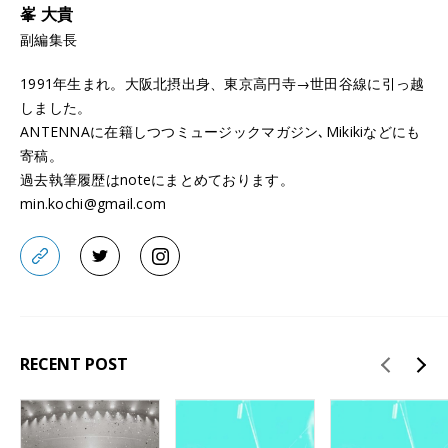
峯 大貴
副編集長
1991年生まれ。大阪北摂出身、東京高円寺→世田谷線に引っ越
しました。
ANTENNAに在籍しつつミュージックマガジン､Mikikiなどにも
寄稿。
過去執筆履歴はnoteにまとめております。
min.kochi@gmail.com
RECENT POST