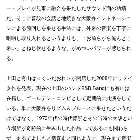
ー・プレイが見事に融合を果たしたサウンド面の功績
だ。そこに普段の会話と地続きな大阪弁イントネーショ
ンによる節回しを乗せる手法には、外来の音楽を丁寧に
咀嚼し取り入れるというよりも、「お前らから俺んとこ
来い」とねじ伏せるような、がめついパワーが感じられ
る。
上田と有山は＜くいだおれ＞が閉店した2008年にリメイ
ク作を発表。現在の上田のバンドR&B Bandにも有山は
在籍し、ゴールデン・コンビとして定期的に共演をして
いる。単に大阪弁をリズム＆ブルースに乗せたというだ
けではなく、1970年代の時代背景とその当時の大阪とい
う場所が奇跡的に生み出した作品……であるにも関わら
ず、まるでよしもと新喜劇と同じように、現在まで音楽