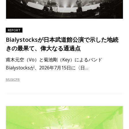
REPORT
Bialystocksが日本武道館公演で示した地続
きの最果て、偉大なる通過点
甫木元空（Vo）と菊池剛（Key）によるバンド
Bialystocksが、2026年7月15日に〈日…
MUSIC
PR