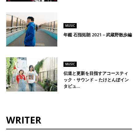
MUSIC
年鑑 石指拓朗 2021－武蔵野散歩編
MUSIC
伝道と更新を目指すアコースティ
ック・サウンド – たけとんぼイン
タビュ…
WRITER