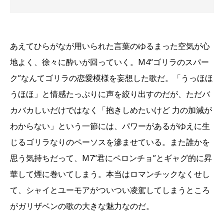
あえてひらがなが用いられた言葉のゆるまった空気が心
地よく、徐々に酔いが回っていく。M4“ゴリラのスパー
ク”なんてゴリラの恋愛模様を妄想した歌だ。「うっほほ
うほほ」と情感たっぷりに声を絞り出すのだが、ただバ
カバカしいだけではなく「抱きしめたいけど 力の加減が
わからない」という一節には、パワーがあるがゆえに生
じるゴリラなりのペーソスを滲ませている。また誰かを
思う気持ちだって、M7“君にペロンチョ”とギャグ的に昇
華して煙に巻いてしまう。本当はロマンチックなくせし
て、シャイとユーモアがついつい凌駕してしまうところ
がガリザベンの歌の大きな魅力なのだ。