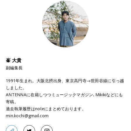
峯 大貴
副編集長
1991年生まれ。大阪北摂出身、東京高円寺→世田谷線に引っ越
しました。
ANTENNAに在籍しつつミュージックマガジン､Mikikiなどにも
寄稿。
過去執筆履歴はnoteにまとめております。
min.kochi@gmail.com