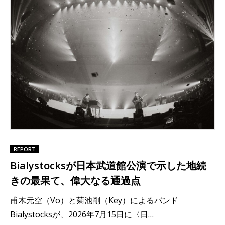
REPORT
Bialystocksが日本武道館公演で示した地続
きの最果て、偉大なる通過点
甫木元空（Vo）と菊池剛（Key）によるバンド
Bialystocksが、2026年7月15日に〈日…