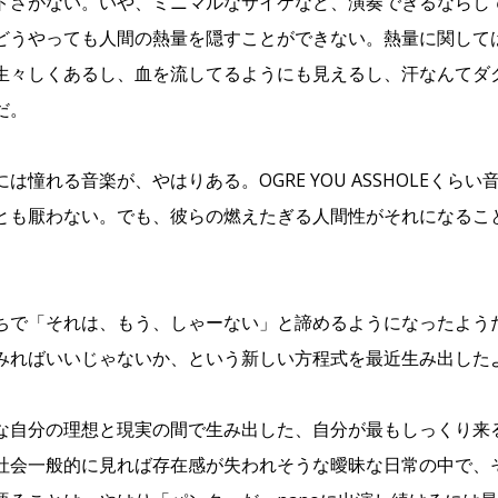
トさがない。いや、ミニマルなサイケなど、演奏できるならし
どうやっても人間の熱量を隠すことができない。熱量に関して
生々しくあるし、血を流してるようにも見えるし、汗なんてダ
だ。
は憧れる音楽が、やはりある。OGRE YOU ASSHOLEくら
とも厭わない。でも、彼らの燃えたぎる人間性がそれになるこ
。
ちで「それは、もう、しゃーない」と諦めるようになったよう
みればいいじゃないか、という新しい方程式を最近生み出した
な自分の理想と現実の間で生み出した、自分が最もしっくり来
社会一般的に見れば存在感が失われそうな曖昧な日常の中で、