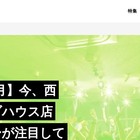
特集
2月】今、西
ブハウス店
ーが注目して