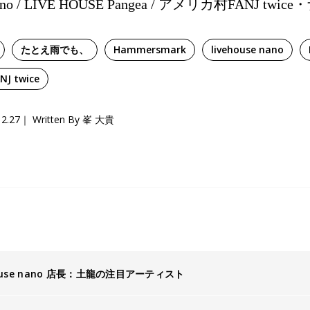
e nano / LIVE HOUSE Pangea / アメリカ村FANJ t
たとえ雨でも、
Hammersmark
livehouse nano
J twice
12.27
Written By 峯 大貴
house nano 店長：土龍の注目アーティスト