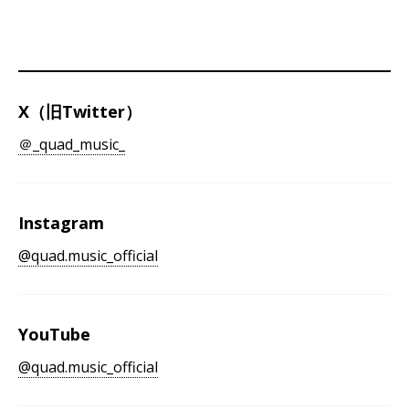
X（旧Twitter）
＠_quad_music_
Instagram
@quad.music_official
YouTube
@quad.music_official