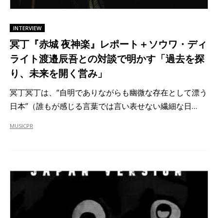
INTERVIEW
冥丁『赤城 夜​神楽』レポート＋ソウワ・ディ
ライト渡邉辰吾との対談で明かす「過去を探
り、未来を開く営み」
冥丁冥丁は、“自明でありながらも幽微な存在として漂う
日本”（誰もが感じる言葉では言い表せない繊細な日…
MUSIC
PR