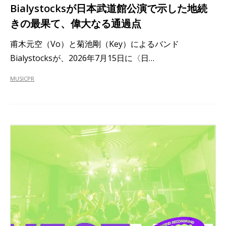
Bialystocksが日本武道館公演で示した地続
きの最果て、偉大なる通過点
甫木元空（Vo）と菊池剛（Key）によるバンド
Bialystocksが、2026年7月15日に〈日…
MUSIC
PR