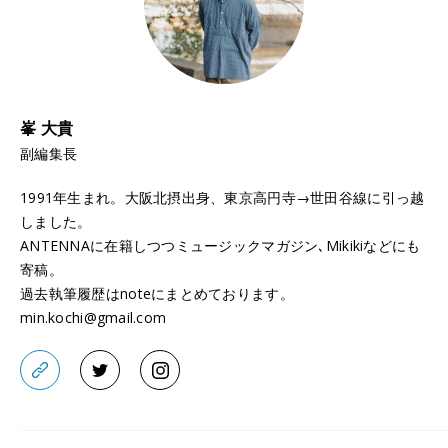
峯 大貴
副編集長
1991年生まれ。大阪北摂出身、東京高円寺→世田谷線に引っ越
しました。
ANTENNAに在籍しつつミュージックマガジン､Mikikiなどにも
寄稿。
過去執筆履歴はnoteにまとめております。
min.kochi@gmail.com