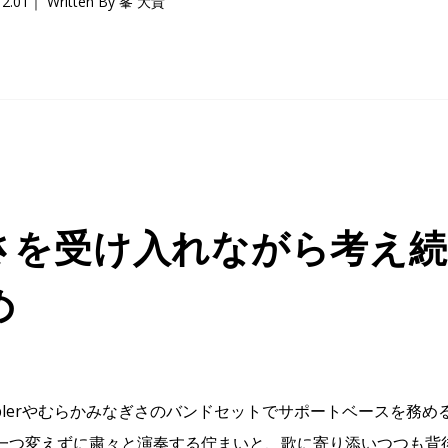
12.01
Written By 峯 大貴
さを受け入れながら考え
め
e gamblerやむらかみなぎさのバンドセットでサポートベースを
一つ変えずに粛々と演奏する佇まいと、歌に寄り添いつつも背