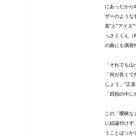
にあったから
ザーのような
直”と“アイ
っさくくん（
の曲にも偶発
「それでも山へ
「何が良くて
しょう」“正直
「四拍の中に
この「曖昧な
に結論付けず
うことばっか