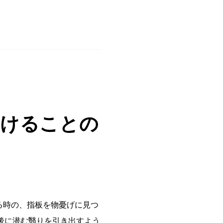
続けることの
務める時の、指板を物憂げに見つ
後に潜む翳りを引き出すよう