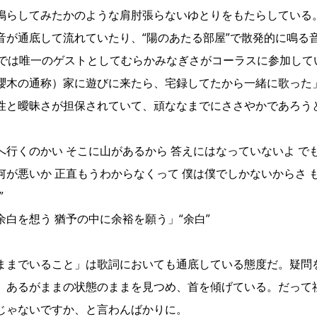
鳴らしてみたかのような肩肘張らないゆとりをもたらしている。
音が通底して流れていたり、“陽のあたる部屋”で散発的に鳴る
ス”では唯一のゲストとしてむらかみなぎさがコーラスに参加し
櫻木の通称）家に遊びに来たら、宅録してたから一緒に歌った
性と曖昧さが担保されていて、頑ななまでにささやかであろう
行くのかい そこに山があるから 答えにはなっていないよ でも
何が悪いか 正直もうわからなくって 僕は僕でしかないからさ 
”
余白を想う 猶予の中に余裕を願う」“余白”
ままでいること」は歌詞においても通底している態度だ。疑問
、あるがままの状態のままを見つめ、首を傾げている。だって
じゃないですか、と言わんばかりに。