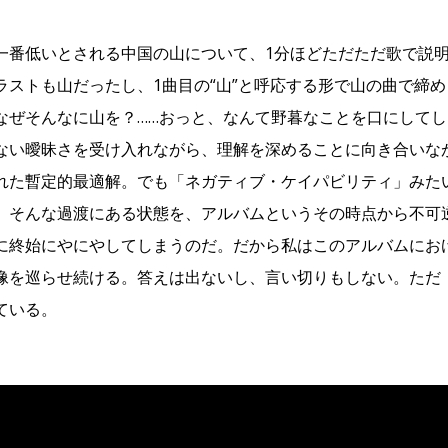
一番低いとされる中国の山について、1分ほどただただ歌で説明
ラストも山だったし、1曲目の“山”と呼応する形で山の曲で締
なぜそんなに山を？……おっと、なんて野暮なことを口にして
ない曖昧さを受け入れながら、理解を深めることに向き合いな
れた暫定的最適解。でも「ネガティブ・ケイパビリティ」みた
。そんな過渡にある状態を、アルバムというその時点から不可
に終始にやにやしてしまうのだ。だから私はこのアルバムにお
像を巡らせ続ける。答えは出ないし、言い切りもしない。ただ
ている。