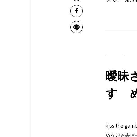
MUSIC
2025.
曖昧
すゝ
kiss th
めながら表情