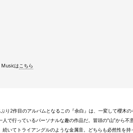
e Musicは
こちら
年ぶり2作目のアルバムとなるこの『余白』は、一変して櫻木の
一人で行っているパーソナルな趣の作品だ。冒頭の“山”から不
、続いてトライアングルのような金属音。どちらも必然性を持