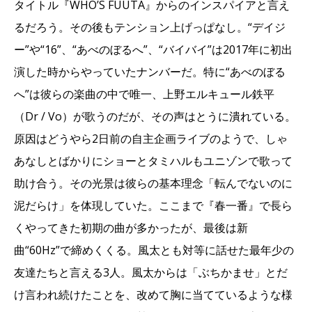
タイトル『WHO’S FUUTA』からのインスパイアと言え
るだろう。その後もテンション上げっぱなし。“デイジ
ー”や“16”、“あべのぼるへ”、“バイバイ”は2017年に初出
演した時からやっていたナンバーだ。特に“あべのぼる
へ”は彼らの楽曲の中で唯一、上野エルキュール鉄平
（Dr / Vo）が歌うのだが、その声はとうに潰れている。
原因はどうやら2日前の自主企画ライブのようで、しゃ
あなしとばかりにショーとタミハルもユニゾンで歌って
助け合う。その光景は彼らの基本理念「転んでないのに
泥だらけ」を体現していた。ここまで『春一番』で長ら
くやってきた初期の曲が多かったが、最後は新
曲“60Hz”で締めくくる。風太とも対等に話せた最年少の
友達たちと言える3人。風太からは「ぶちかませ」とだ
け言われ続けたことを、改めて胸に当てているような様