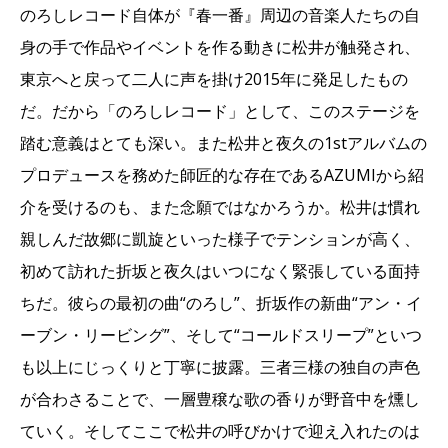
のろしレコード自体が『春一番』周辺の音楽人たちの自
身の手で作品やイベントを作る動きに松井が触発され、
東京へと戻って二人に声を掛け2015年に発足したもの
だ。だから「のろしレコード」として、このステージを
踏む意義はとても深い。また松井と夜久の1stアルバムの
プロデュースを務めた師匠的な存在であるAZUMIから紹
介を受けるのも、また念願ではなかろうか。松井は慣れ
親しんだ故郷に凱旋といった様子でテンションが高く、
初めて訪れた折坂と夜久はいつになく緊張している面持
ちだ。彼らの最初の曲“のろし”、折坂作の新曲“アン・イ
ーブン・リービング”、そして“コールドスリープ”といつ
も以上にじっくりと丁寧に披露。三者三様の独自の声色
が合わさることで、一層豊穣な歌の香りが野音中を燻し
ていく。そしてここで松井の呼びかけで迎え入れたのは