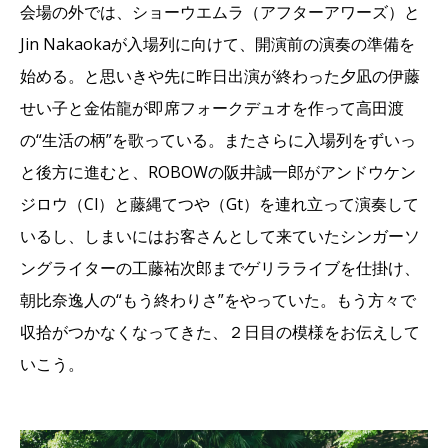
会場の外では、ショーウエムラ（アフターアワーズ）と
Jin Nakaokaが入場列に向けて、開演前の演奏の準備を
始める。と思いきや先に昨日出演が終わった夕凪の伊藤
せい子と金佑龍が即席フォークデュオを作って高田渡
の“生活の柄”を歌っている。またさらに入場列をずいっ
と後方に進むと、ROBOWの阪井誠一郎がアンドウケン
ジロウ（Cl）と藤縄てつや（Gt）を連れ立って演奏して
いるし、しまいにはお客さんとして来ていたシンガーソ
ングライターの工藤祐次郎までゲリラライブを仕掛け、
朝比奈逸人の“もう終わりさ”をやっていた。もう方々で
収拾がつかなくなってきた、２日目の模様をお伝えして
いこう。