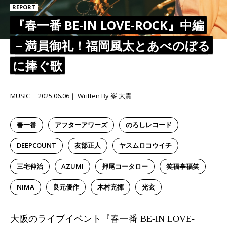
REPORT
『春一番 BE-IN LOVE-ROCK』中編
－満員御礼！福岡風太とあべのぼる
に捧ぐ歌
MUSIC
2025.06.06
Written By 峯 大貴
春一番
​アフターアワーズ
のろしレコード
DEEPCOUNT
友部正人
ヤスムロコウイチ
三宅伸治
AZUMI
押尾コータロー
笑福亭福笑
NIMA
良元優作
木村充揮
光玄
大阪のライブイベント『春一番 BE-IN LOVE-