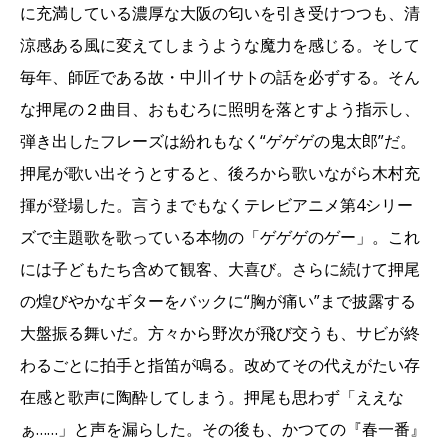
に充満している濃厚な大阪の匂いを引き受けつつも、清
涼感ある風に変えてしまうような魔力を感じる。そして
毎年、師匠である故・中川イサトの話を必ずする。そん
な押尾の２曲目、おもむろに照明を落とすよう指示し、
弾き出したフレーズは紛れもなく“ゲゲゲの鬼太郎”だ。
押尾が歌い出そうとすると、後ろから歌いながら木村充
揮が登場した。言うまでもなくテレビアニメ第4シリー
ズで主題歌を歌っている本物の「ゲゲゲのゲー」。これ
には子どもたち含めて観客、大喜び。さらに続けて押尾
の煌びやかなギターをバックに“胸が痛い”まで披露する
大盤振る舞いだ。方々から野次が飛び交うも、サビが終
わるごとに拍手と指笛が鳴る。改めてその代えがたい存
在感と歌声に陶酔してしまう。押尾も思わず「ええな
ぁ……」と声を漏らした。その後も、かつての『春一番』