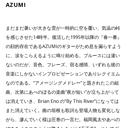
AZUMI
まだまだ暑いが大きな雲が一時的に空を覆い、気温の峠
を感じさせた14時半。復活した1995年以降の『春一番』
の顔的存在であるAZUMIのギターがため息を漏らすよう
に、涙をこらえるように鳴り始める。ブルースには違い
ないのだが、音色、フレーズ、宿る感情、いずれも彼の
音楽にしかないインプロビゼーションでありレクイエム
なのである。“アメージングメドレー”と題されたこの組
曲、次第にあべのぼるの楽曲“夜が短い”が立ち上がって
は消えていき、Brian Eno の“By This River”になっては
また消えていく。曲の垣根も歌詞も登場人物も変化しな
がら、滲んでいく様は圧巻の一言だ。福岡風太やあべの