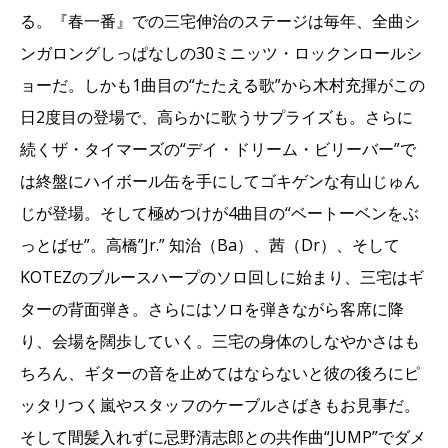
る。『春一番』での三宅伸治のステージは毎年、全曲シ
ンガロングしっぱなしの30ミニッツ・ロックンロールシ
ョーだ。しかも1曲目の“たたえる歌”から木村充揮がこの
日2度目の登場で、高らかに歌うサプライズも。さらに
続くザ・タイマーズの“デイ・ドリーム・ビリーバー”で
は終盤にハイボール缶を手にしてゴキゲンな有山じゅん
じが登場。そして極めつけが4曲目の“ベートーベンをぶ
っとばせ”。高橋”Jr.” 知治（Ba）、茜（Dr）、そして
KOTEZのブルースハープのソロ回しに始まり、三宅はギ
ターの背面弾き。さらにはソロを弾きながら客席に降
り、会場を闊歩していく。三宅の身体のしなやかさはも
ちろん、ギターの音を止めてはならないと彼の後ろにピ
ッタリつく嵐やスタッフのケーブルさばきもお見事だ。
そして間髪入れずに忌野清志郎との共作曲“JUMP”でダメ