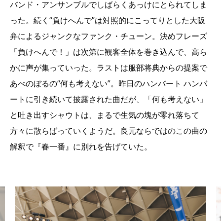
バンド・アンサンブルでしばらくあっけにとられてしま
った。続く“負けへんで”は対照的にこってりとした大阪
弁によるジャンクなファンク・チューン。決めフレーズ
「負けへんで！」は次第に観客全体を巻き込んで、高ら
かに声が集っていった。ラストは服部将典からの提案で
あべのぼるの“何も考えない”。昨日のハンバート ハンバ
ートに引き続いて披露された曲だが、「何も考えない」
と吐き出すシャウトは、まるで生気の塊が零れ落ちて
方々に散らばっていくようだ。良元ならではのこの曲の
解釈で『春一番』に別れを告げていた。