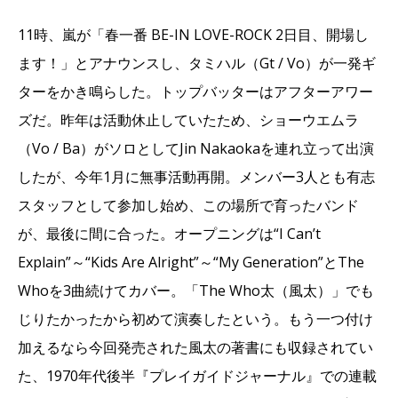
11時、嵐が「春一番 BE-IN LOVE-ROCK 2日目、開場し
ます！」とアナウンスし、タミハル（Gt / Vo）が一発ギ
ターをかき鳴らした。トップバッターはアフターアワー
ズだ。昨年は活動休止していたため、ショーウエムラ
（Vo / Ba）がソロとしてJin Nakaokaを連れ立って出演
したが、今年1月に無事活動再開。メンバー3人とも有志
スタッフとして参加し始め、この場所で育ったバンド
が、最後に間に合った。オープニングは“I Can’t
Explain”～“Kids Are Alright”～“My Generation”とThe
Whoを3曲続けてカバー。「The Who太（風太）」でも
じりたかったから初めて演奏したという。もう一つ付け
加えるなら今回発売された風太の著書にも収録されてい
た、1970年代後半『プレイガイドジャーナル』での連載