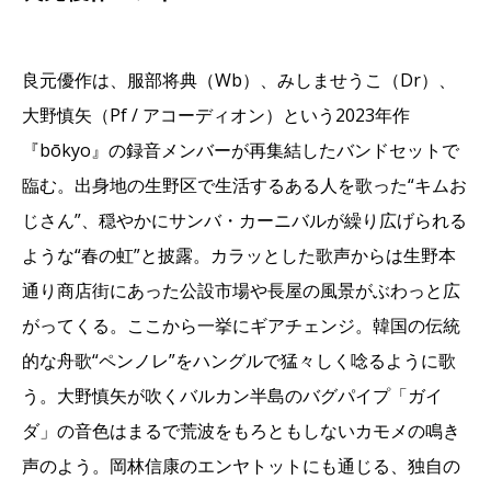
良元優作は、服部将典（Wb）、みしませうこ（Dr）、
大野慎矢（Pf / アコーディオン）という2023年作
『bōkyo』の録音メンバーが再集結したバンドセットで
臨む。出身地の生野区で生活するある人を歌った“キムお
じさん”、穏やかにサンバ・カーニバルが繰り広げられる
ような“春の虹”と披露。カラッとした歌声からは生野本
通り商店街にあった公設市場や長屋の風景がぶわっと広
がってくる。ここから一挙にギアチェンジ。韓国の伝統
的な舟歌“ペンノレ”をハングルで猛々しく唸るように歌
う。大野慎矢が吹くバルカン半島のバグパイプ「ガイ
ダ」の音色はまるで荒波をもろともしないカモメの鳴き
声のよう。岡林信康のエンヤトットにも通じる、独自の