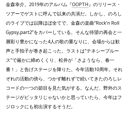
金森幸介。2019年のアルバム『
OOPTH
』のリリース・
ツアーでゲストに呼んで以来の共演だ。しかし、のろし
のライブでは以降ほぼ全てで、金森の楽曲“Rock’n Roll
Gypsy,part2”をカバーしている。そんな待望の再会と一
層彩り豊かになった4人の歌の重なりに、会場からは歓
声と手拍子が巻き起こった。ラストは“テネシーブルー
ス”で厳かに締めくくり、松井が「さようなら、春一
番！」と告げステージを降りた。今年活動10周年。それ
ぞれの活動の傍ら、つかず離れずで続いてきたのろしレ
コードの一つの節目を見た気がする。なんだ、野外のス
テージがピッタリじゃないかと思っていたら、今年はフ
ジロックにも初出演するそうだ。