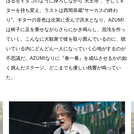
ぼるをイタコのように降ろしながら“天王寺”、そしてギ
ターを持ち変え、ラストは西岡恭蔵“サーカスの終わ
り”。ギターの音色は次第に歪んで洪水となり、AZUMI
は椅子に足を乗せながらさらにかき鳴らし、混沌を作っ
ていく。こんなに大観衆で彼を取り囲んでいるのに、聴
いている内にどんどん一人になっていく心地がするのが
不思議だ。AZUMIなりに『春一番』を成仏させるかの如
く挑んだステージ。どこまでも優しい残響が鳴ってい
た。