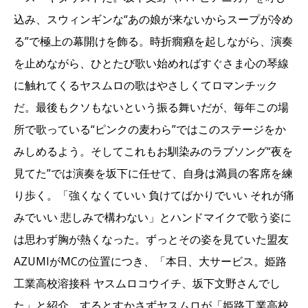
込み、スウィンギンな“あの娘が来ないからスープが冷め
る”で極上の幕開けを飾る。時折癇癪を起しながら、演奏
を止めながら、ひとたび歌い始めればすぐさま心の琴線
に触れてくるヤスムロの歌はやさしくてロマンチック
だ。最後もクソもないという振る舞いだが、毎年この場
所で歌っている“ピンクの麦わら”ではこのステージをか
みしめるよう。そしてこれもお馴染みのラブソング“夜を
見てた”では演奏を坂下に任せて、自身は満員の客席を練
り歩く。「強くなくていい 負けてばかりでいい それが痛
みでいい 悲しみで構わない」とハンドマイクで歌う姿に
は思わず胸が熱くなった。ずっとその姿を見ていた盟友
AZUMIがMCの位置につき、「本日、大サービス。姫路
工業高校溶接科 ヤスムロコウイチ、坂下文野さんでし
た」と紹介。するとすかさずヤスムロが「姫路工業高校