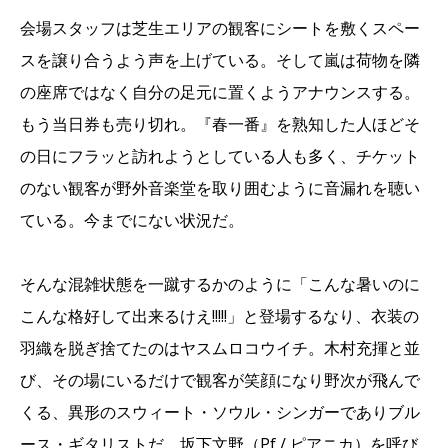
会場スタッフは芝生エリアの観客にシートを敷くスペー
スを譲り合うよう声を上げている。そして嵐は荷物を隣
の座席ではなく自分の足元に置くようアナウンスする。
もう当日券も売り切れ。『春一番』を熟知した人ほどそ
の日にフラッと訪れようとしている人も多く、チケット
のない観客が野外音楽堂を取り囲むように音漏れを聴い
ている。今までにない状況だ。
そんな混雑状態を一蹴するかのように「こんな暑いのに
こんな格好して出来るけえ!!!!!」と登場するなり、衣装の
羽織を脱ぎ捨てたのはヤスムロコウイチ。木村充揮と並
び、その場にいるだけで観客が笑顔になり野次が飛んで
くる、異形のスウィート・ソウル・シンガーでありブル
ース・ギタリストだ。坂下文野（Pf / ピアニカ）を呼び