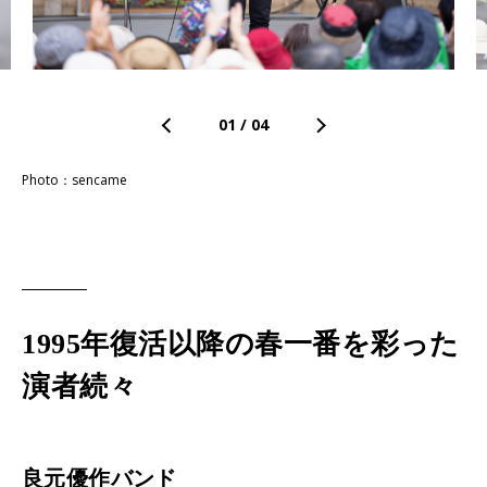
01
/
04
Photo：sencame
1995年復活以降の春一番を彩った
演者続々
良元優作バンド