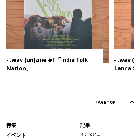
- .wav (un)zine #F「Indie Folk
- .wav (
Nation」
Lanna S
PAGE TOP
特集
記事
インタビュー
イベント