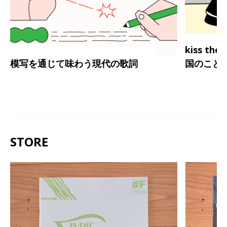
kiss th
模写を通じて味わう現代の歌詞
国のこと
STORE