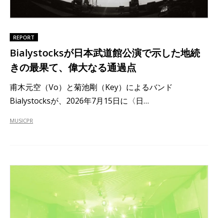
REPORT
Bialystocksが日本武道館公演で示した地続
きの最果て、偉大なる通過点
甫木元空（Vo）と菊池剛（Key）によるバンド
Bialystocksが、2026年7月15日に〈日…
MUSIC
PR