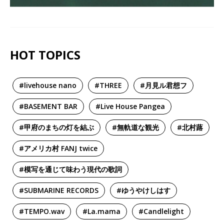
HOT TOPICS
#livehouse nano
#THREE
#月見ル君想フ
#BASEMENT BAR
#Live House Pangea
#甲府のまちの灯を結ぶ
#無軌道な観光
#北村蕗
#アメリカ村 FANJ twice
#模写を通じて味わう現代の歌詞
#SUBMARINE RECORDS
#ゆうやけしはす
#TEMPO.wav
#La.mama
#Candlelight