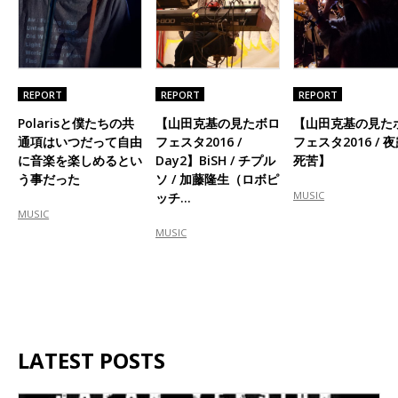
REPORT
REPORT
REPORT
Polarisと僕たちの共
【山田克基の見たボロ
【山田克基の見た
通項はいつだって自由
フェスタ2016 /
フェスタ2016 / 
に音楽を楽しめるとい
Day2】BiSH / チプル
死苦】
う事だった
ソ / 加藤隆生（ロボピ
MUSIC
ッチ…
MUSIC
MUSIC
LATEST POSTS