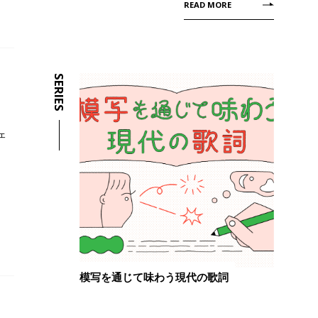
READ MORE
SERIES
ェ
模写を通じて味わう現代の歌詞