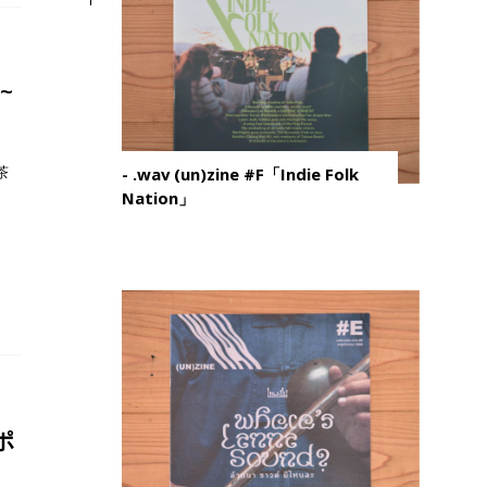
~
茶
- .wav (un)zine #F「Indie Folk
Nation」
ポ