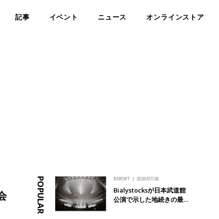
記事
イベント
ニュース
オンラインストア
REPORT
2026/07/28
POPULAR
Bialystocksが日本武道館
会
公演で示した地続きの最…