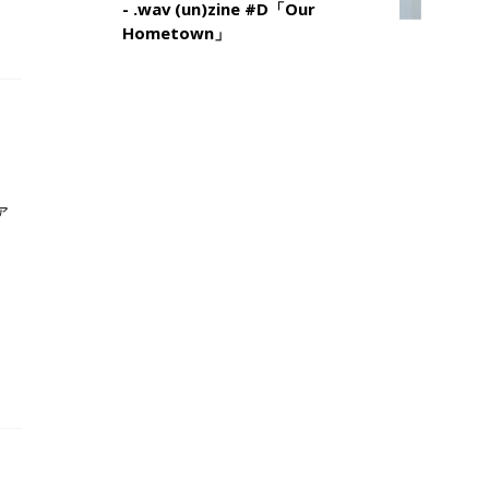
- .wav (un)zine #D「Our
Hometown」
ア