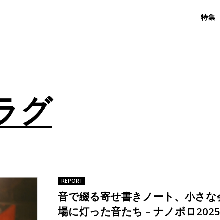
特集
ラグ
REPORT
音で綴る寄せ書きノート、小さな
場に灯った音たち – ナノボロ2025