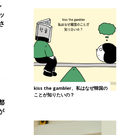
ル
ッ
さ
kiss the gambler、私はなぜ韓国の
ことが知りたいの？
都
が