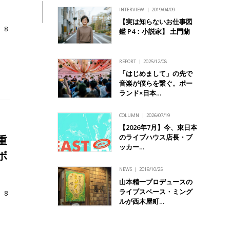
INTERVIEW
2019/04/09
【実は知らないお仕事図
、8
鑑 P4：小説家】 土門蘭
REPORT
2025/12/08
「はじめまして」の先で
音楽が僕らを繋ぐ。ポー
ランド×日本…
COLUMN
2026/07/19
【2026年7月】今、東日本
のライブハウス店長・ブ
重
ッカー…
ボ
NEWS
2019/10/25
山本精一プロデュースの
ライブスペース・ミング
、8
ルが西木屋町…