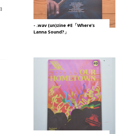
日
- .wav (un)zine #E「Where’s
Lanna Sound?」