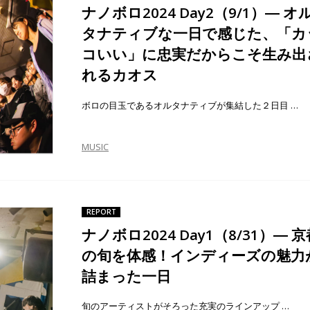
ナノボロ2024 Day2（9/1）― オ
タナティブな一日で感じた、「カ
コいい」に忠実だからこそ生み出
れるカオス
ボロの目玉であるオルタナティブが集結した２日目 …
MUSIC
REPORT
ナノボロ2024 Day1（8/31）― 京
の旬を体感！インディーズの魅力
詰まった一日
旬のアーティストがそろった充実のラインアップ …