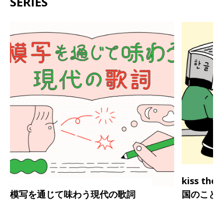
SERIES
kiss th
模写を通じて味わう現代の歌詞
国のこと