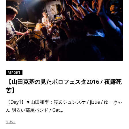
REPORT
【山田克基の見たボロフェスタ2016 / 夜露死
苦】
【Day1】▼山田和季：渡辺シュンスケ / jizue / ゆーきゃ
ん 明るい部屋バンド / Gat…
MUSIC