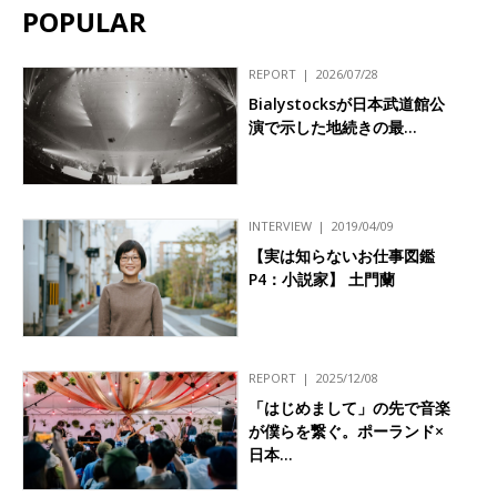
POPULAR
REPORT
2026/07/28
Bialystocksが日本武道館公
演で示した地続きの最…
INTERVIEW
2019/04/09
【実は知らないお仕事図鑑
P4：小説家】 土門蘭
REPORT
2025/12/08
「はじめまして」の先で音楽
が僕らを繋ぐ。ポーランド×
日本…