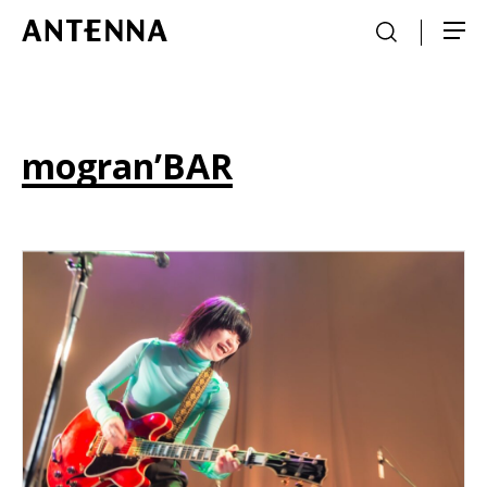
mogran’BAR