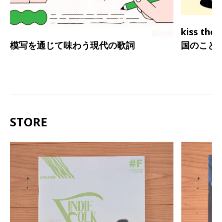
kiss th
模写を通じて味わう現代の歌詞
国のこと
STORE