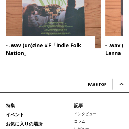
- .wav (un)zine #F「Indie Folk
- .wav (
Nation」
Lanna S
PAGE TOP
特集
記事
インタビュー
イベント
コラム
お気に入りの場所
レビュー