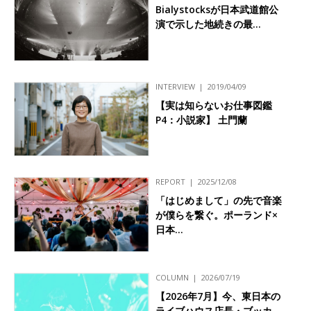
Bialystocksが日本武道館公
演で示した地続きの最…
INTERVIEW
2019/04/09
【実は知らないお仕事図鑑
P4：小説家】 土門蘭
REPORT
2025/12/08
「はじめまして」の先で音楽
が僕らを繋ぐ。ポーランド×
日本…
COLUMN
2026/07/19
【2026年7月】今、東日本の
ライブハウス店長・ブッカ