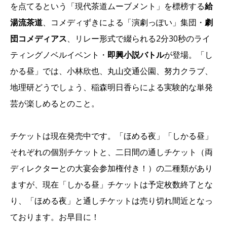
を点てるという「現代茶道ムーブメント」を標榜する
給
湯流茶道
、コメディずきによる「演劇っぽい」集団・
劇
団コメディアス
、リレー形式で綴られる2分30秒のライ
ティングノベルイベント・
即興小説バトル
が登場。「し
かる昼」では、小林欣也、丸山交通公園、努力クラブ、
地理研どうでしょう、稲森明日香らによる実験的な単発
芸が楽しめるとのこと。
チケットは現在発売中です。「ほめる夜」「しかる昼」
それぞれの個別チケットと、二日間の通しチケット（両
ディレクターとの大宴会参加権付き！）の二種類があり
ますが、現在「しかる昼」チケットは予定枚数終了とな
り、「ほめる夜」と通しチケットは売り切れ間近となっ
ております。お早目に！