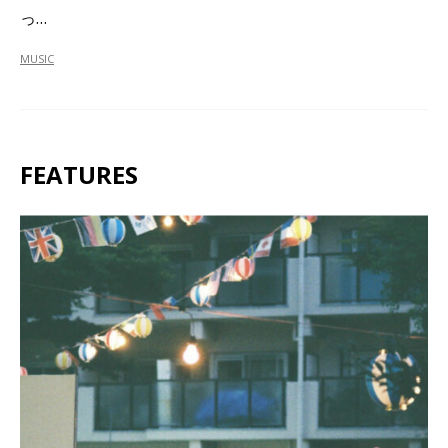
っ…
MUSIC
FEATURES