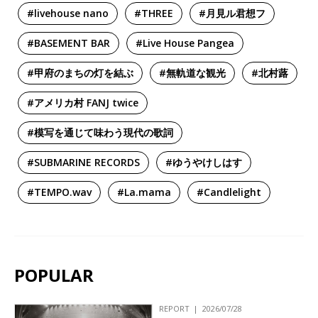
#livehouse nano
#THREE
#月見ル君想フ
#BASEMENT BAR
#Live House Pangea
#甲府のまちの灯を結ぶ
#無軌道な観光
#北村蕗
#アメリカ村 FANJ twice
#模写を通じて味わう現代の歌詞
#SUBMARINE RECORDS
#ゆうやけしはす
#TEMPO.wav
#La.mama
#Candlelight
POPULAR
REPORT
2026/07/28