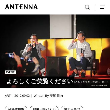
EVENT
よろしくご笑覧ください
ART
2017.09.02
Written By 安尾 日向
給湯流茶道
即興小説バトル
努力クラブ