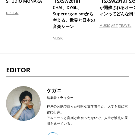
STUDIO MONAKA
【SXSW2018】
【SXSW2018】SX
CHAI、DYGL、
が開催されるオー
DESIGN
Superorganismから
ィンってどんな街
考える、世界と日本の
MUSIC
ART
TRAVEL
音楽シーン
MUSIC
EDITOR
ケガニ
編集者 / ライター
神戸の片隅で育った根暗な文学青年が、大学を期に京
都に出奔。
アルコールと音楽と出会ったせいで、人生が波乱の展
開を見せている。