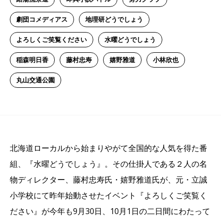
劇団コメディアス
地理研どうでしょう
よろしくご笑覧ください
水曜どうでしょう
稲森明日香
藤村忠寿
嬉野雅道
小林欣也
丸山交通公園
北海道ローカルから始まりやがて全国的な人気を得た番
組、『水曜どうでしょう』。その仕掛人である２人の名
物ディレクター、藤村忠寿氏・嬉野雅道氏が、元・立誠
小学校にて昨年始動させたイベント『よろしくご笑覧く
ださい』が今年も9月30日、10月1日の二日間にわたって