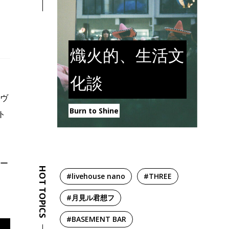
熾火的、生活文
化談
のヴ
Burn to Shine
ト
リー
HOT TOPICS
#livehouse nano
#THREE
#月見ル君想フ
#BASEMENT BAR