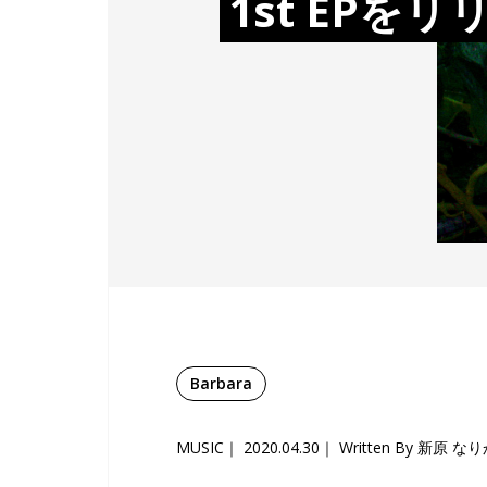
1st EPをリ
Barbara
MUSIC
2020.04.30
Written By 新原 な