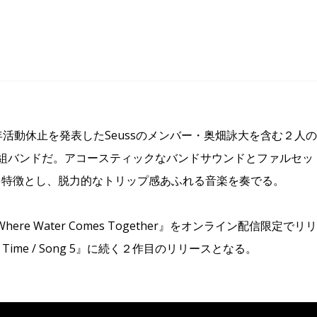
、昨年活動休止を発表したSeussのメンバー・奥畑詠大を含む２人
組バンドだ。アコースティックなバンドサウンドとファルセッ
を特徴とし、脱力的なトリップ感あふれる音楽を奏でる。
Where Water Comes Together』をオンライン配信限定でリ
 Time / Song 5』に続く２作目のリリースとなる。