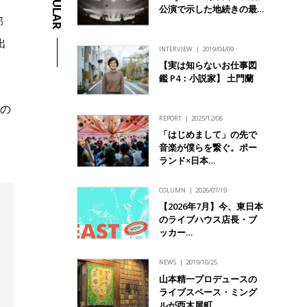
POPULAR
公演で示した地続きの最…
邦
出
INTERVIEW
2019/04/09
【実は知らないお仕事図
鑑 P4：小説家】 土門蘭
らの
REPORT
2025/12/08
「はじめまして」の先で
音楽が僕らを繋ぐ。ポー
ランド×日本…
COLUMN
2026/07/19
【2026年7月】今、東日本
のライブハウス店長・ブ
ッカー…
NEWS
2019/10/25
山本精一プロデュースの
ライブスペース・ミング
ルが西木屋町…