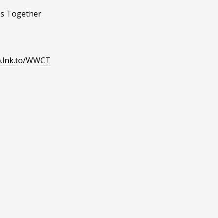
 Together
ip.lnk.to/WWCT