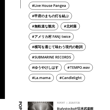
#Live House Pangea
#甲府のまちの灯を結ぶ
#無軌道な観光
#北村蕗
#アメリカ村 FANJ twice
#模写を通じて味わう現代の歌詞
#SUBMARINE RECORDS
#ゆうやけしはす
#TEMPO.wav
#La.mama
#Candlelight
REPORT
2026/07/28
Bialystocksが日本武道館