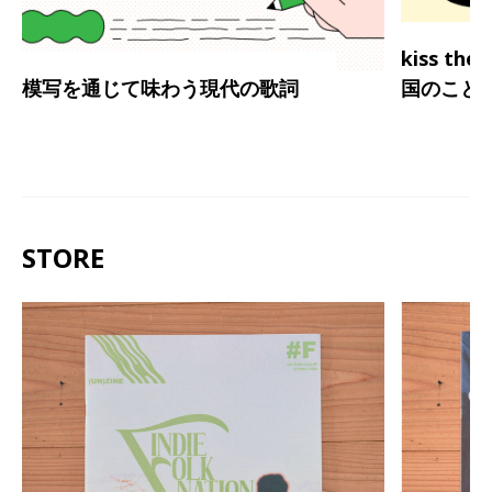
kiss th
模写を通じて味わう現代の歌詞
国のこと
STORE