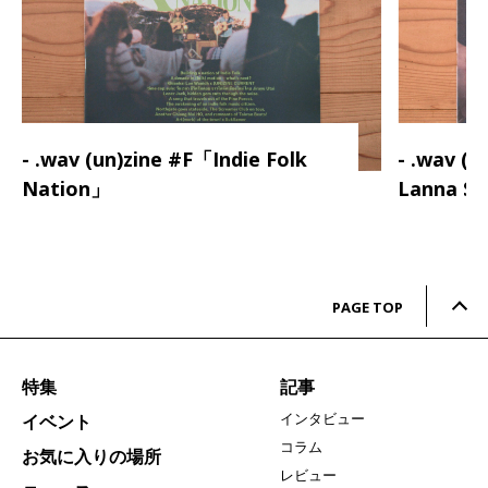
- .wav (un)zine #F「Indie Folk
- .wav (
Nation」
Lanna S
PAGE TOP
特集
記事
インタビュー
イベント
コラム
お気に入りの場所
レビュー