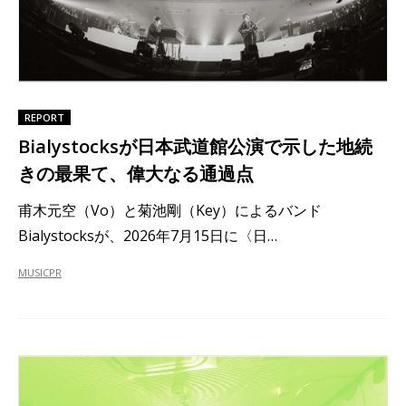
REPORT
Bialystocksが日本武道館公演で示した地続
きの最果て、偉大なる通過点
甫木元空（Vo）と菊池剛（Key）によるバンド
Bialystocksが、2026年7月15日に〈日…
MUSIC
PR