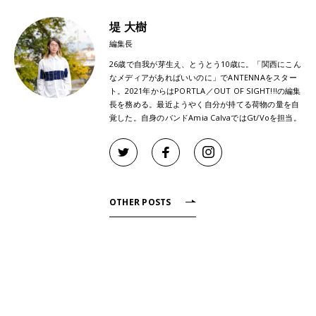
堤 大樹
編集長
26歳で自我が芽生え、とうとう10歳に。「関西にこん
なメディアがあればいいのに」でANTENNAをスター
ト。2021年からはPORTLA／OUT OF SIGHT!!!の編集
長を務める。最近ようやく自分が持てる荷物の量を自
覚した。自身のバンドAmia CalvaではGt/Voを担当。
OTHER POSTS