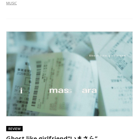
MUSIC
REVIEW
Ghost like girlfriend“いまさら”