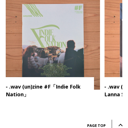
- .wav (un)zine #F「Indie Folk
- .wav (
Nation」
Lanna S
PAGE TOP