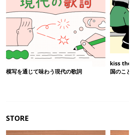
kiss th
模写を通じて味わう現代の歌詞
国のこと
STORE