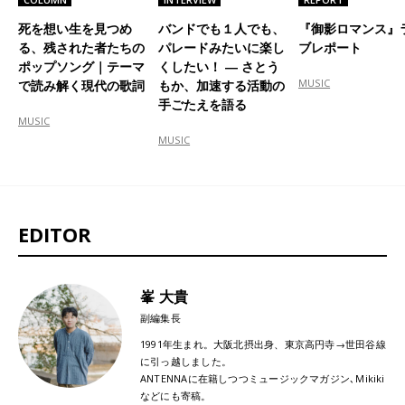
死を想い生を見つめ
バンドでも１人でも、
『御影ロマンス』
る、残された者たちの
パレードみたいに楽し
ブレポート
ポップソング｜テーマ
くしたい！ ― さとう
MUSIC
で読み解く現代の歌詞
もか、加速する活動の
手ごたえを語る
MUSIC
MUSIC
EDITOR
峯 大貴
副編集長
1991年生まれ。大阪北摂出身、東京高円寺→世田谷線
に引っ越しました。
ANTENNAに在籍しつつミュージックマガジン､Mikiki
などにも寄稿。