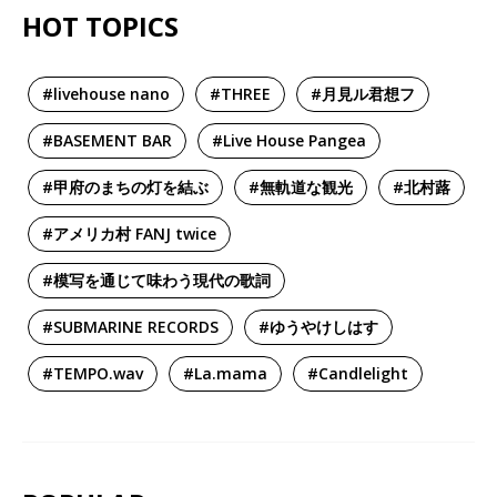
HOT TOPICS
#livehouse nano
#THREE
#月見ル君想フ
#BASEMENT BAR
#Live House Pangea
#甲府のまちの灯を結ぶ
#無軌道な観光
#北村蕗
#アメリカ村 FANJ twice
#模写を通じて味わう現代の歌詞
#SUBMARINE RECORDS
#ゆうやけしはす
#TEMPO.wav
#La.mama
#Candlelight