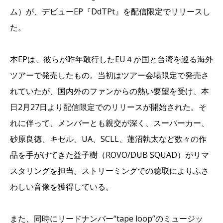
ム）が、デビューEP『DdTPt』を配信限定でリリースし
た。
本EPは、彼らが昨年敢行したEU４か国と台湾を巡る海外
ツアーで発売したもの。当初はツアー会場限定で発売さ
れていたが、国内外のファンからの熱い要望を受け、本
日2月27日より配信限定でのリリースが開始された。そ
れに伴って、メンバーとも親交が深く、スーパーカー、
砂原良徳、キセル、UA、SCLL、
蓮沼執太など数々の作
品を手がけてきた益子樹（ROVO/
DUB SQUAD）がリマ
スタリングを担当。ストリーミングでの聴取によりふさ
わしい音像を獲得している。
また、同時にリードナンバー“tape loop”のミュージッ