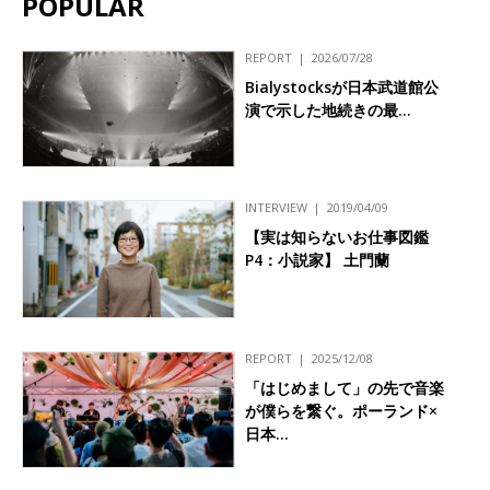
POPULAR
REPORT
2026/07/28
Bialystocksが日本武道館公
演で示した地続きの最…
INTERVIEW
2019/04/09
【実は知らないお仕事図鑑
P4：小説家】 土門蘭
REPORT
2025/12/08
「はじめまして」の先で音楽
が僕らを繋ぐ。ポーランド×
日本…