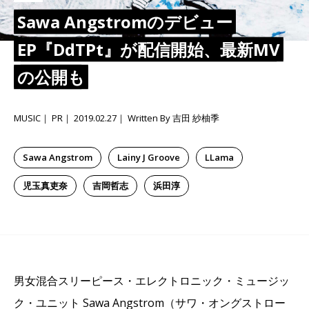
Sawa Angstromのデビュー
EP『DdTPt』が配信開始、最新MV
の公開も
MUSIC
PR
2019.02.27
Written By 吉田 紗柚季
Sawa Angstrom
Lainy J Groove
LLama
児玉真吏奈
吉岡哲志
浜田淳
男女混合スリーピース・エレクトロニック・
ミュージッ
ク・ユニット Sawa Angstrom（サワ・オングストロー