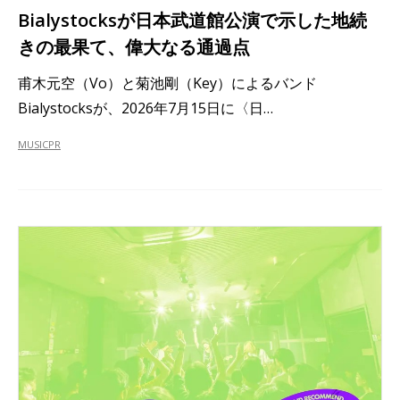
Bialystocksが日本武道館公演で示した地続
きの最果て、偉大なる通過点
甫木元空（Vo）と菊池剛（Key）によるバンド
Bialystocksが、2026年7月15日に〈日…
MUSIC
PR