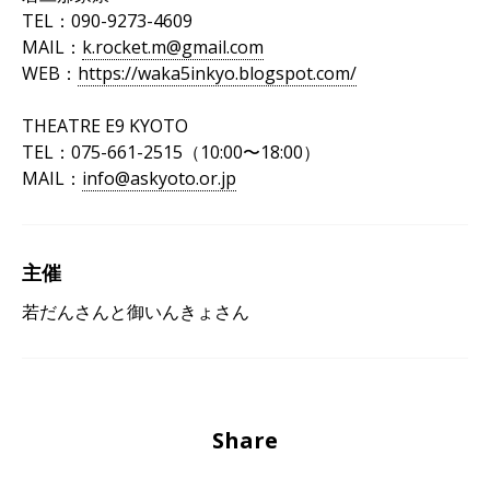
TEL：090-9273-4609
MAIL：
k.rocket.m@gmail.com
WEB：
https://waka5inkyo.blogspot.com/
THEATRE E9 KYOTO
TEL：075-661-2515（10:00〜18:00）
MAIL：
info@askyoto.or.jp
主催
若だんさんと御いんきょさん
Share