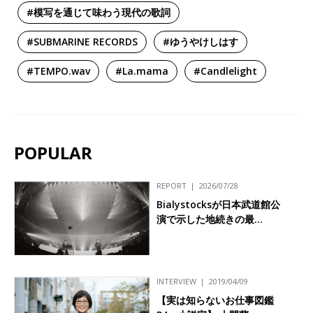
#模写を通じて味わう現代の歌詞
#SUBMARINE RECORDS
#ゆうやけしはす
#TEMPO.wav
#La.mama
#Candlelight
POPULAR
REPORT
2026/07/28
Bialystocksが日本武道館公
演で示した地続きの最…
INTERVIEW
2019/04/09
【実は知らないお仕事図鑑