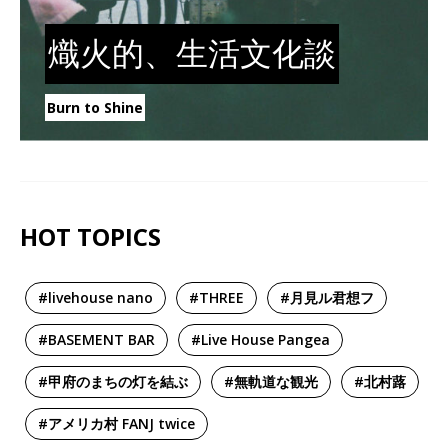
熾火的、生活文化談
Burn to Shine
HOT TOPICS
#livehouse nano
#THREE
#月見ル君想フ
#BASEMENT BAR
#Live House Pangea
#甲府のまちの灯を結ぶ
#無軌道な観光
#北村蕗
#アメリカ村 FANJ twice