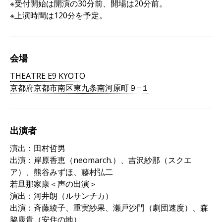
※受付開始は開演の30分前、開場は20分前。
※上演時間は120分を予定。
会場
THEATRE E9 KYOTO
京都府京都市南区東九条南河原町９−１
出演者
演出：田村哲男
出演：岸原香恵（neomarch.）、吉沢紗那（スクエ
ア）、熊谷みずほ、藤村弘二
若旦那家康＜声の出演＞
演出：河井朗（ルサンチカ）
出演：斉藤綾子、重実紗果、瀬戸沙門（劇団速度）、森
脇康貴（安住の地）