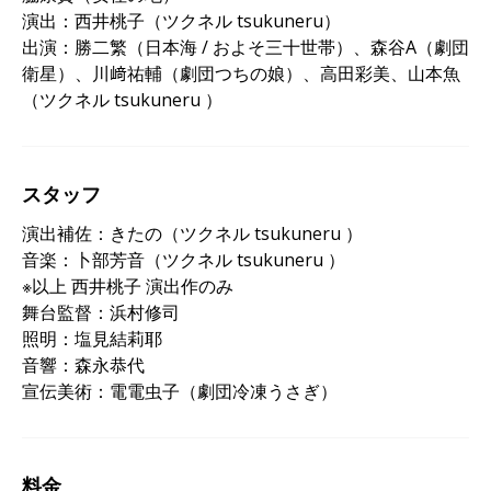
演出：西井桃子（ツクネル tsukuneru）
出演：勝二繁（日本海 / およそ三十世帯）、森谷A（劇団
衛星）、川﨑祐輔（劇団つちの娘）、高田彩美、山本魚
（ツクネル tsukuneru ）
スタッフ
演出補佐：きたの（ツクネル tsukuneru ）
音楽：卜部芳音（ツクネル tsukuneru ）
※以上 西井桃子 演出作のみ
舞台監督：浜村修司
照明：塩見結莉耶
音響：森永恭代
宣伝美術：電電虫子（劇団冷凍うさぎ）
料金