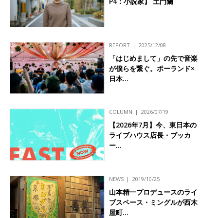
P4：小説家】 土門蘭
REPORT
2025/12/08
「はじめまして」の先で音楽
が僕らを繋ぐ。ポーランド×
日本…
COLUMN
2026/07/19
【2026年7月】今、東日本の
ライブハウス店長・ブッカ
ー…
NEWS
2019/10/25
山本精一プロデュースのライ
ブスペース・ミングルが西木
屋町…