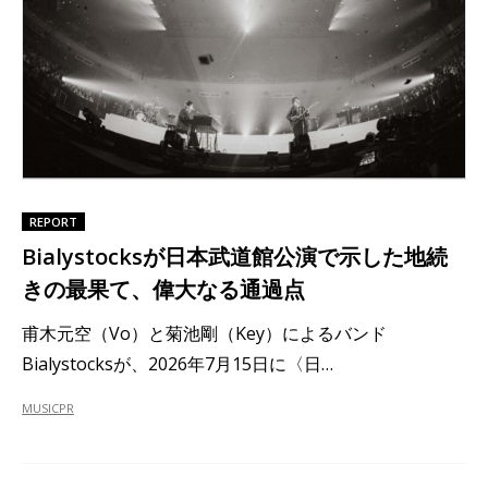
REPORT
Bialystocksが日本武道館公演で示した地続
きの最果て、偉大なる通過点
甫木元空（Vo）と菊池剛（Key）によるバンド
Bialystocksが、2026年7月15日に〈日…
MUSIC
PR