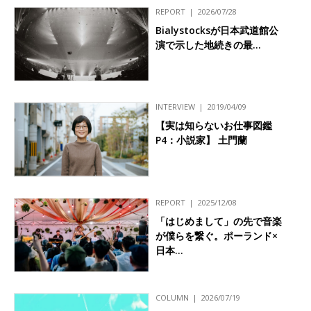
REPORT
2026/07/28
Bialystocksが日本武道館公
演で示した地続きの最…
INTERVIEW
2019/04/09
【実は知らないお仕事図鑑
P4：小説家】 土門蘭
REPORT
2025/12/08
「はじめまして」の先で音楽
が僕らを繋ぐ。ポーランド×
日本…
COLUMN
2026/07/19