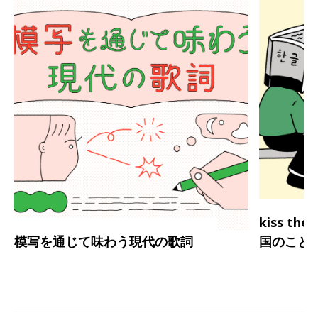
kiss th
模写を通じて味わう現代の歌詞
国のこと