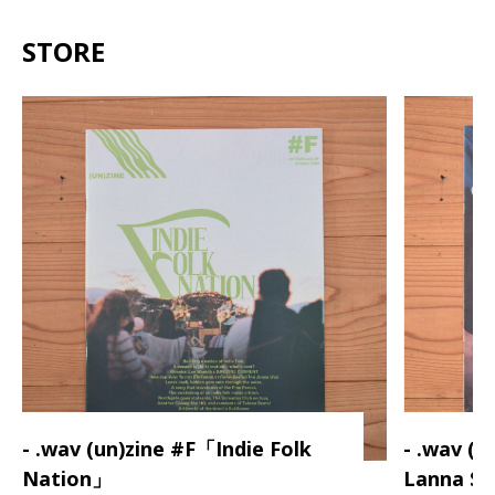
STORE
- .wav (un)zine #F「Indie Folk
- .wav (
Nation」
Lanna S