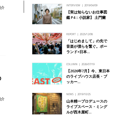
INTERVIEW
2019/04/09
紹介
【実は知らないお仕事図
鑑 P4：小説家】 土門蘭
REPORT
2025/12/08
「はじめまして」の先で
音楽が僕らを繋ぐ。ポー
ランド×日本…
COLUMN
2026/07/19
【2026年7月】今、東日本
のライブハウス店長・ブ
の
ッカー…
NEWS
2019/10/25
紹介
山本精一プロデュースの
ライブスペース・ミング
ルが西木屋町…