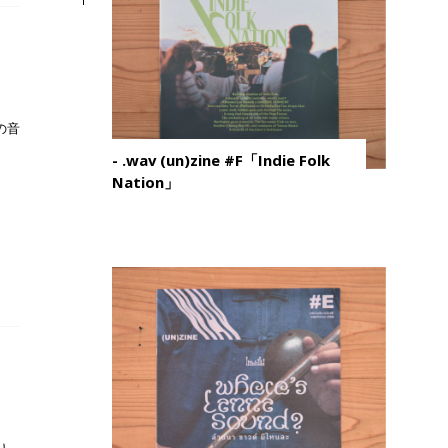
の音
- .wav (un)zine #F「Indie Folk
Nation」