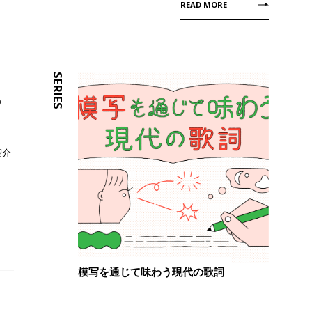
READ MORE
SERIES
の
紹介
模写を通じて味わう現代の歌詞