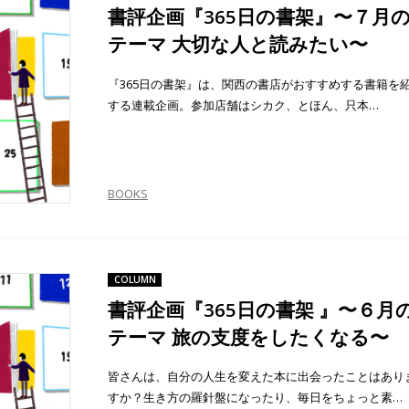
書評企画『365日の書架』〜７月
テーマ 大切な人と読みたい〜
『365日の書架』は、関西の書店がおすすめする書籍を
する連載企画。参加店舗はシカク、とほん、只本…
BOOKS
COLUMN
書評企画『365日の書架 』〜６月
テーマ 旅の支度をしたくなる〜
皆さんは、自分の人生を変えた本に出会ったことはあり
すか？生き方の羅針盤になったり、毎日をちょっと素…