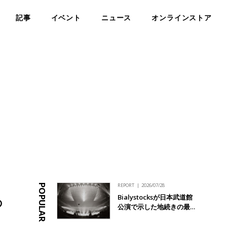
記事
イベント
ニュース
オンラインストア
REPORT
2026/07/28
POPULAR
Bialystocksが日本武道館
の
公演で示した地続きの最…