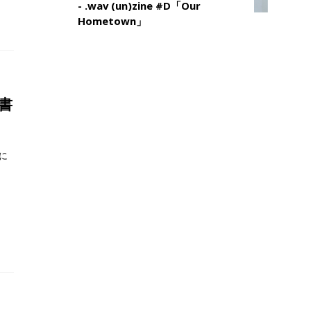
- .wav (un)zine #D「Our
Hometown」
書
に