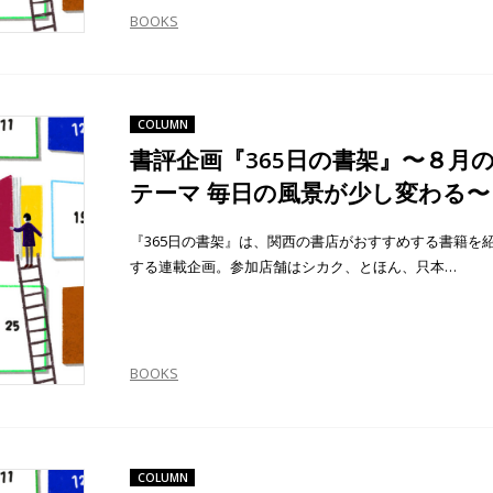
BOOKS
COLUMN
書評企画『365日の書架』〜８月
テーマ 毎日の風景が少し変わる〜
『365日の書架』は、関西の書店がおすすめする書籍を
する連載企画。参加店舗はシカク、とほん、只本…
BOOKS
COLUMN