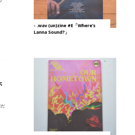
り
- .wav (un)zine #E「Where’s
Lanna Sound?」
ホ
座だ