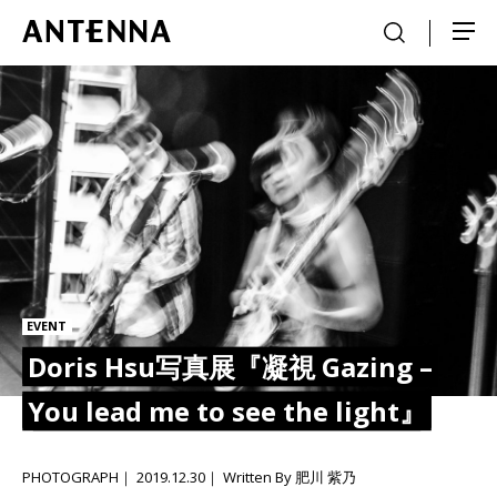
EVENT
Doris Hsu写真展『凝視 Gazing –
You lead me to see the light』
PHOTOGRAPH
2019.12.30
Written By 肥川 紫乃