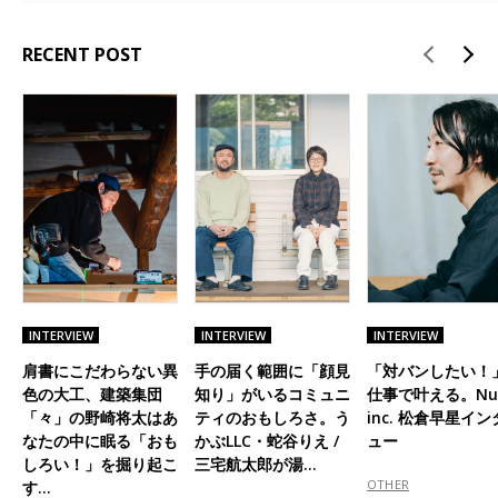
RECENT POST
INTERVIEW
INTERVIEW
INTERVIEW
肩書にこだわらない異
手の届く範囲に「顔見
「対バンしたい！
色の大工、建築集団
知り」がいるコミュニ
仕事で叶える。Nu
「々」の野崎将太はあ
ティのおもしろさ。う
inc. 松倉早星イ
なたの中に眠る「おも
かぶLLC・蛇谷りえ /
ュー
しろい！」を掘り起こ
三宅航太郎が湯…
OTHER
す…