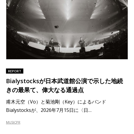
REPORT
Bialystocksが日本武道館公演で示した地続
きの最果て、偉大なる通過点
甫木元空（Vo）と菊池剛（Key）によるバンド
Bialystocksが、2026年7月15日に〈日…
MUSIC
PR