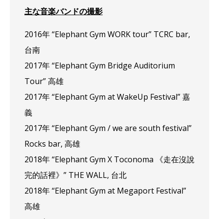
主な音楽バンドの撮影
2016年 “Elephant Gym WORK tour” TCRC bar,
台南
2017年 “Elephant Gym Bridge Auditorium
Tour” 高雄
2017年 “Elephant Gym at WakeUp Festival” 嘉
義
2017年 “Elephant Gym / we are south festival”
Rocks bar, 高雄
2018年 “Elephant Gym X Toconoma 《走在沒說
完的話裡》” THE WALL, 台北
2018年 “Elephant Gym at Megaport Festival”
高雄