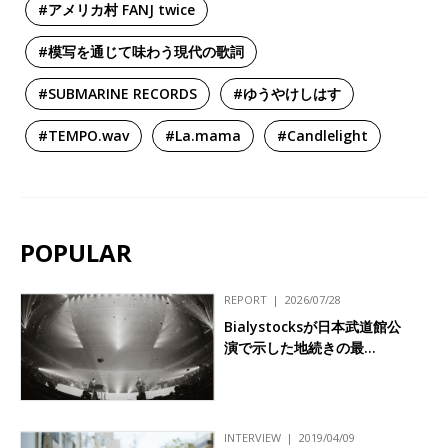
#アメリカ村 FANJ twice
#模写を通じて味わう現代の歌詞
#SUBMARINE RECORDS
#ゆうやけしはす
#TEMPO.wav
#La.mama
#Candlelight
POPULAR
REPORT
2026/07/28
Bialystocksが日本武道館公
演で示した地続きの最…
INTERVIEW
2019/04/09