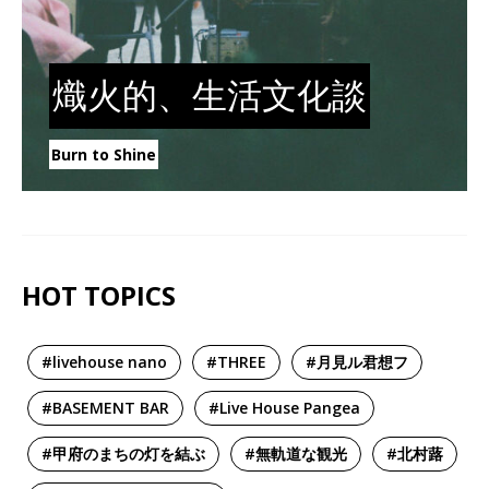
熾火的、生活文化談
Burn to Shine
HOT TOPICS
#livehouse nano
#THREE
#月見ル君想フ
#BASEMENT BAR
#Live House Pangea
#甲府のまちの灯を結ぶ
#無軌道な観光
#北村蕗