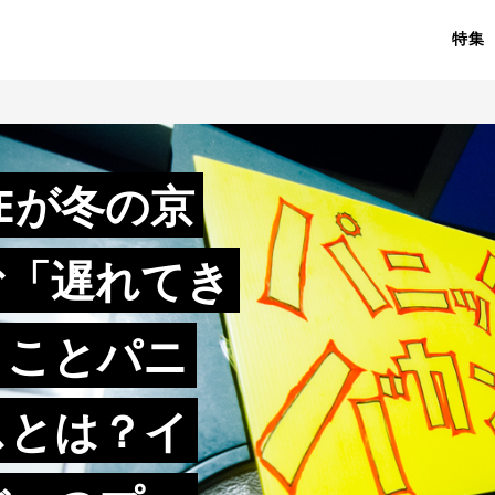
特集
GEが冬の京
む「遅れてき
」ことパニ
スとは？イ