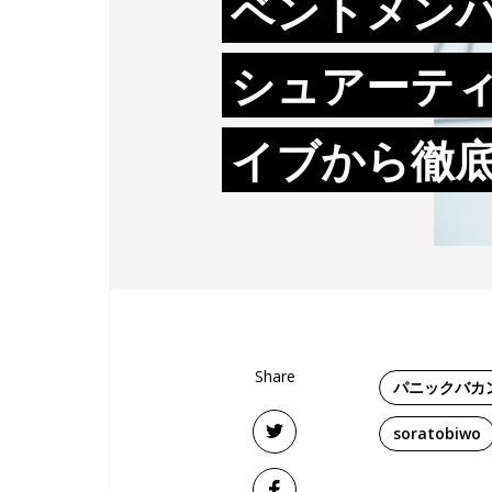
ベントメン
シュアーテ
イブから徹
Share
パニックバカ
soratobiwo