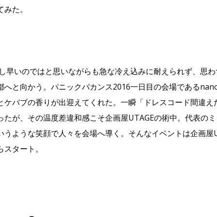
てみた。
。少し早いのではと思いながらも急な冷え込みに耐えられず、思
都へと向かう。パニックバカンス2016一日目の会場であるna
とケバブの香りが出迎えてくれた。一瞬「ドレスコード間違え
ったが、その温度差違和感こそ企画屋UTAGEの術中。代表の
いうような笑顔で人々を会場へ導く。そんなイベントは企画屋U
らスタート。