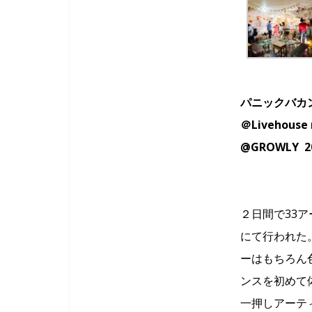
パニックバカン
＠Livehouse 
@GROWLY 20
２日間で33アー
にて行われた
ーはもちろん
ンスを初めて
一押しアーテ