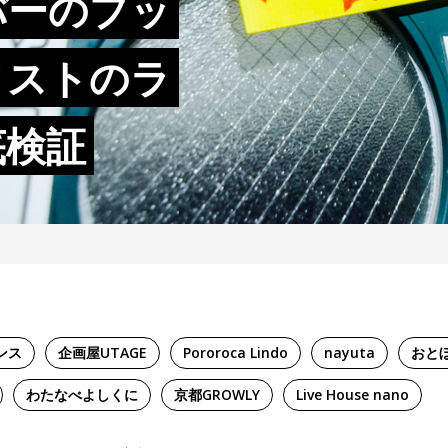
バーのプッ
ィストのラ
底検証
ンス
企画屋UTAGE
Pororoca Lindo
nayuta
おと
わたなべよしくに
京都GROWLY
Live House nano