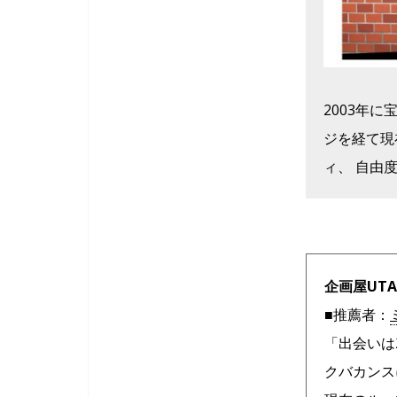
2003年
ジを経て現
ィ、 自由
企画屋UTA
■推薦者：
「出会いは
クバカンス