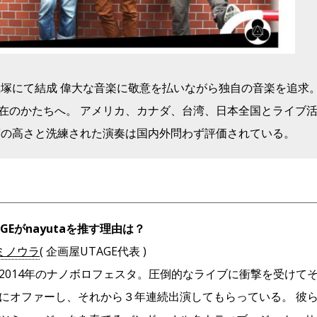
に宝塚にて結成 偉大な音楽に敬意を払いながら独自の音楽を追求
在のかたちへ。 アメリカ、カナダ、台湾、日本全国とライブ活
度の高さと洗練された演奏は国内外問わず評価されている。
GEがnayutaを推す理由は？
ミノウラ
( 企画屋UTAGE代表 )
2014年のナノボロフェスタ。圧倒的なライブに衝撃を受けて
にオファーし、それから３年連続出演してもらっている。 彼