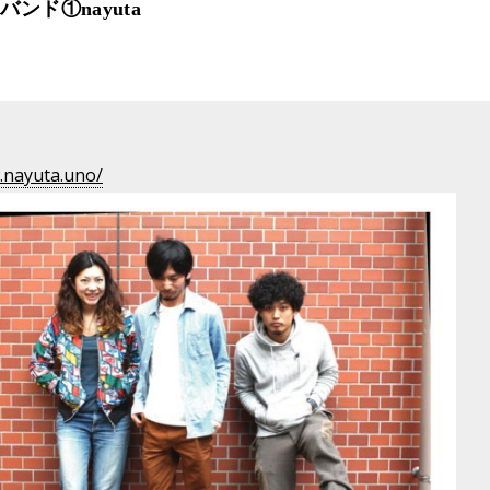
ンド①nayuta
.nayuta.uno/