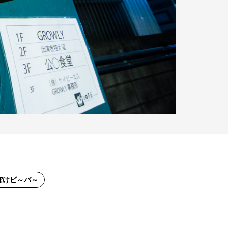
ぼけビ～バ～