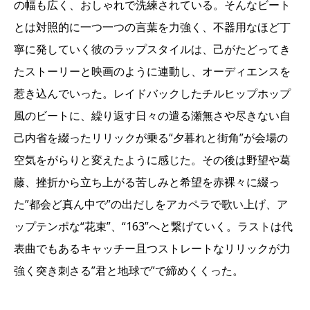
の幅も広く、おしゃれで洗練されている。そんなビート
とは対照的に一つ一つの言葉を力強く、不器用なほど丁
寧に発していく彼のラップスタイルは、己がたどってき
たストーリーと映画のように連動し、オーディエンスを
惹き込んでいった。レイドバックしたチルヒップホップ
風のビートに、繰り返す日々の遣る瀬無さや尽きない自
己内省を綴ったリリックが乗る“夕暮れと街角”が会場の
空気をがらりと変えたように感じた。その後は野望や葛
藤、挫折から立ち上がる苦しみと希望を赤裸々に綴っ
た”都会ど真ん中で”の出だしをアカペラで歌い上げ、ア
ップテンポな“花束”、“163”へと繋げていく。ラストは代
表曲でもあるキャッチー且つストレートなリリックが力
強く突き刺さる”君と地球で”で締めくくった。