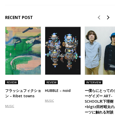
RECENT POST
REVIEW
REVIEW
INTERVIEW
フラッシュフィクショ
HUBBLE – noid
ー僕らにとっての
ン – Ribet towns
ーゲイズー ART-
MUSIC
SCHOOL木下理樹
MUSIC
×blgtz田村昭太
ーツに触れる対談