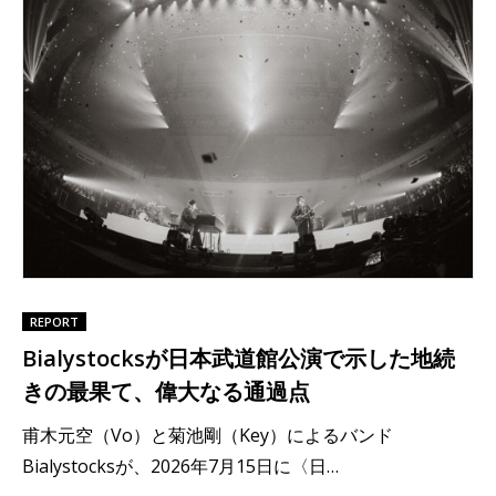
REPORT
Bialystocksが日本武道館公演で示した地続
きの最果て、偉大なる通過点
甫木元空（Vo）と菊池剛（Key）によるバンド
Bialystocksが、2026年7月15日に〈日…