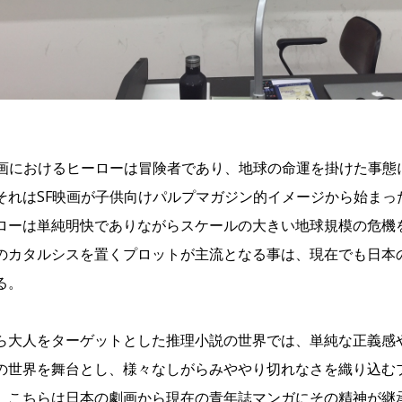
映画におけるヒーローは冒険者であり、地球の命運を掛けた事態
それはSF映画が子供向けパルプマガジン的イメージから始まっ
ローは単純明快でありながらスケールの大きい地球規模の危機
のカタルシスを置くプロットが主流となる事は、現在でも日本
る。
ら大人をターゲットとした推理小説の世界では、単純な正義感
の世界を舞台とし、様々なしがらみややり切れなさを織り込む
。こちらは日本の劇画から現在の青年誌マンガにその精神が継