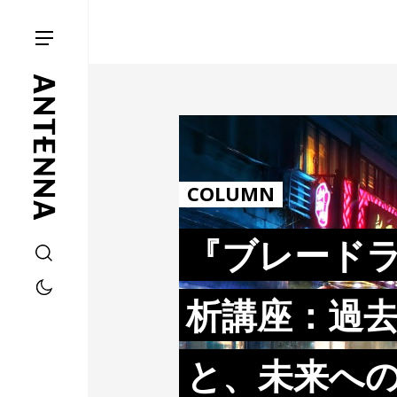
COLUMN
『ブレード
析講座：過
と、未来へ