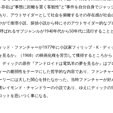
いう存在は”事態に距離を置く客観性”と”事件を自分自身でジャッ
あり、アウトサイダーとして社会を俯瞰するその存在感が社会
やがて推理小説、探偵小説から特にそのアウトサイダー的なプ
と呼ばれるサブジャンルが1940年代から50年代に流行すること
ィッド・ファンチャーが1977年に小説家フィリップ・K・ディ
を見るか』（1968）の映画化権を苦労して獲得するところか
、ディックの原作『アンドロイドは電気羊の夢を見るか』はプロ
ィーの脆弱性をテーマにした哲学的な内容であり、ファンチャ
ーリーには大した関心を持たなかった。当時ファンチャーが好
者レイモンド・チャンドラーの小説であり、ゆえにディックのS
ロットを思いつく事になる。