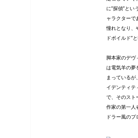
に”探偵”と
ャラクターで
憧れとなり、
ドボイルド”
脚本家のデヴ
は電気羊の夢
まっているが
イデンティテ
で、そのスト
作家の第一人
ドラー風のプ