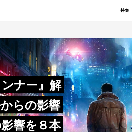
特集
ランナー』解
去からの影響
の影響を８本