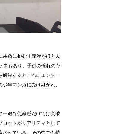
に果敢に挑む正義漢がほとん
た事もあり、子供の憧れの存
を解決するところにエンター
の少年マンガに受け継がれ、
や一途な使命感だけでは突破
プロットがリアリティとして
承されている。その中でも特