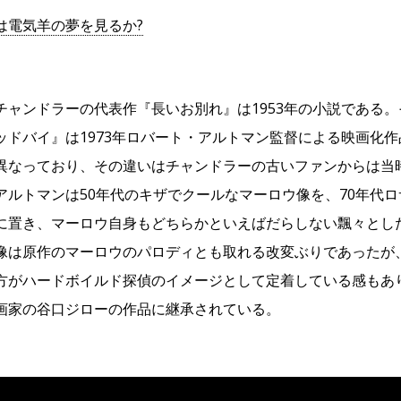
は電気羊の夢を見るか?
チャンドラーの代表作『長いお別れ』は1953年の小説である
ッドバイ』は1973年ロバート・アルトマン監督による映画化作
異なっており、その違いはチャンドラーの古いファンからは当
アルトマンは50年代のキザでクールなマーロウ像を、70年代
に置き、マーロウ自身もどちらかといえばだらしない飄々とし
像は原作のマーロウのパロディとも取れる改変ぶりであったが
方がハードボイルド探偵のイメージとして定着している感もあ
画家の谷口ジローの作品に継承されている。