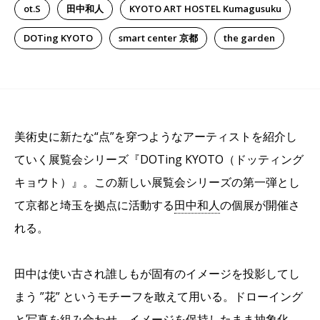
ot.S
田中和人
KYOTO ART HOSTEL Kumagusuku
DOTing KYOTO
smart center 京都
the garden
美術史に新たな“点”を穿つようなアーティストを紹介し
ていく展覧会シリーズ『DOTing KYOTO（ドッティング
キョウト）』。この新しい展覧会シリーズの第一弾とし
て京都と埼玉を拠点に活動する
田中和人
の個展が開催さ
れる。
田中は使い古され誰しもが固有のイメージを投影してし
まう ”花” というモチーフを敢えて用いる。ドローイング
と写真を組み合わせ、イメージを保持したまま抽象化