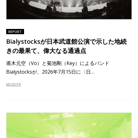
REPORT
Bialystocksが日本武道館公演で示した地続
きの最果て、偉大なる通過点
甫木元空（Vo）と菊池剛（Key）によるバンド
Bialystocksが、2026年7月15日に〈日…
MUSIC
PR