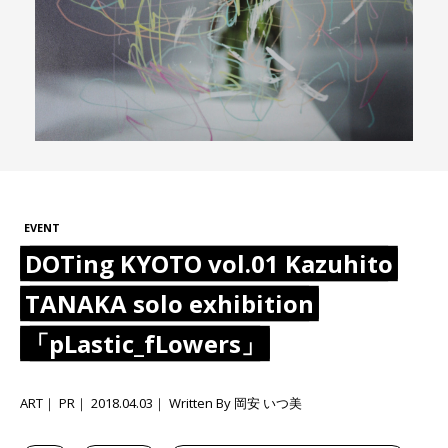
EVENT
DOTing KYOTO vol.01 Kazuhito
TANAKA solo exhibition
「pLastic_fLowers」
ART
PR
2018.04.03
Written By 岡安 いつ美