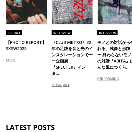
REPORT
INTERVIEW
INTERVIEW
【PHOTO REPORT】
〈CLUB METRO〉32
モノとの対話から
SXSW2025
年の足跡を音と光のイ
れる、残像と形跡
ンスタレーションでー
ー 終わらないモノ
MUSIC
ー企画展
の対話『ABITA』
『SPECTER』イン
んな風につくら…
タ…
PERFORMING
MUSIC
ART
LATEST POSTS