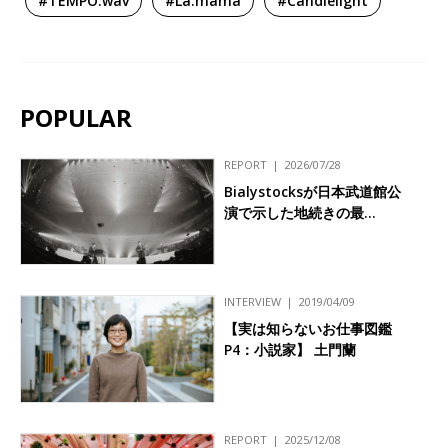
#TEMPO.wav
#La.mama
#Candlelight
POPULAR
REPORT
2026/07/28
Bialystocksが日本武道館公
演で示した地続きの最…
INTERVIEW
2019/04/09
【実は知らないお仕事図鑑
P4：小説家】 土門蘭
REPORT
2025/12/08