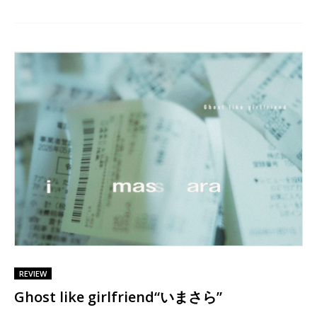
REVIEW
Ghost like girlfriend“いまさら”