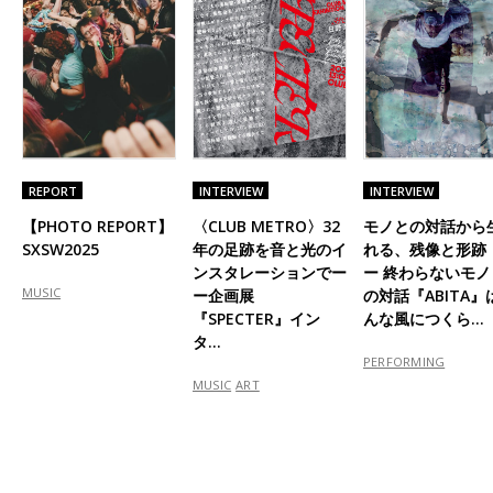
REPORT
INTERVIEW
INTERVIEW
【PHOTO REPORT】
〈CLUB METRO〉32
モノとの対話から
SXSW2025
年の足跡を音と光のイ
れる、残像と形跡
ンスタレーションでー
ー 終わらないモノ
MUSIC
ー企画展
の対話『ABITA』
『SPECTER』イン
んな風につくら…
タ…
PERFORMING
MUSIC
ART