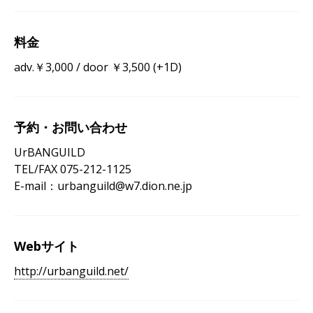
料金
adv.￥3,000 / door ￥3,500 (+1D)
予約・お問い合わせ
UrBANGUILD
TEL/FAX 075-212-1125
E-mail：urbanguild@w7.dion.ne.jp
Webサイト
http://urbanguild.net/