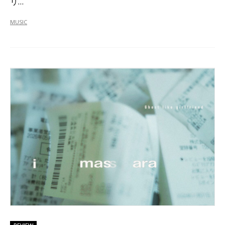
リ…
MUSIC