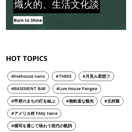
熾火的、生活文化談
Burn to Shine
HOT TOPICS
#livehouse nano
#THREE
#月見ル君想フ
#BASEMENT BAR
#Live House Pangea
#甲府のまちの灯を結ぶ
#無軌道な観光
#北村蕗
#アメリカ村 FANJ twice
#模写を通じて味わう現代の歌詞