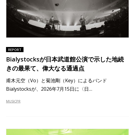
REPORT
Bialystocksが日本武道館公演で示した地続
きの最果て、偉大なる通過点
甫木元空（Vo）と菊池剛（Key）によるバンド
Bialystocksが、2026年7月15日に〈日…
MUSIC
PR