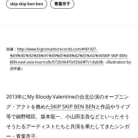
skip skip ben ben
青葉市子
画像：
http://www.bigromanticrecords.com/#!81927-
%E9%9D%92%E8%91%89%E5%B8%82%E5%AD%90SKIP-SKIP-BEN-
BEN-east-asia-tour/colb/572b06470cf26d4f7c1dab0b
（illustration by
洪申豪）
2013年にMy Bloody Valentineの台北公演のオープニン
グ・アクトを務めた
SKIP SKIP BEN BEN
と作品やライブ
等で細野晴臣、坂本龍一、小山田圭吾などといったそう
そうたるアーティストたちと共演を果たしてきたシンガ
ー・
青葉市子
。