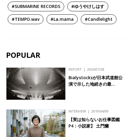
#SUBMARINE RECORDS
#ゆうやけしはす
#TEMPO.wav
#La.mama
#Candlelight
POPULAR
REPORT
2026/07/28
Bialystocksが日本武道館公
演で示した地続きの最…
INTERVIEW
2019/04/09
【実は知らないお仕事図鑑
P4：小説家】 土門蘭