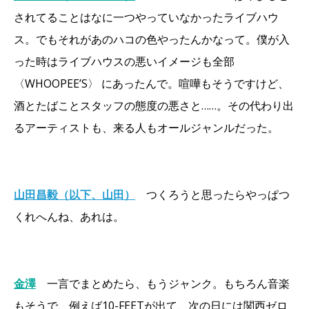
されてることはなに一つやっていなかったライブハウ
ス。でもそれがあのハコの色やったんかなって。僕が入
った時はライブハウスの悪いイメージも全部
〈WHOOPEE’S〉 にあったんで。喧嘩もそうですけど、
酒とたばことスタッフの態度の悪さと……。その代わり出
るアーティストも、来る人もオールジャンルだった。
山田昌毅（以下、山田）
つくろうと思ったらやっぱつ
くれへんね、あれは。
金澤
一言でまとめたら、もうジャンク。もちろん音楽
もそうで、例えば10-FEETが出て、次の日には関西ゼロ