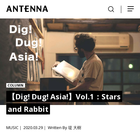
COLUMN
【Dig! Dug! Asia!】Vol.1：Stars
and Rabbit
MUSIC
2020.03.29
Written By 堤 大樹