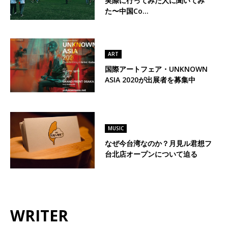
実際に行ってみた人に聞いてみ
た〜中国Co…
ART
国際アートフェア・UNKNOWN
ASIA 2020が出展者を募集中
MUSIC
なぜ今台湾なのか？月見ル君想フ
台北店オープンについて迫る
WRITER