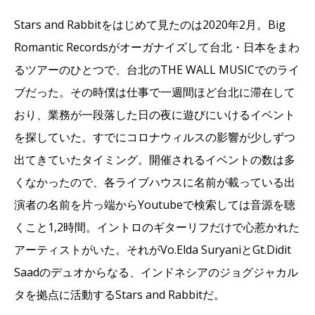
Stars and Rabbitをはじめて見たのは2020年2月。Big
Romantic Recordsがオーガナイズして台北・日本をまわ
るツアーのひとつで、台北のTHE WALL MUSICでのライ
ブだった。その時僕は仕事で一週間ほど台北に滞在して
おり、業務が一段落した日の夜に遊びにいけるイベント
を探していた。すでにコロナウィルスの影響が少しずつ
出てきていたタイミング。開催されるイベントの数は多
くなかったので、各ライブハウスに名前が載っている出
演者の名前を片っ端からYoutubeで検索しては音源を聴
くこと1,2時間。イントロのギターリフだけで心惹かれた
アーティストがいた。それがVo.Elda SuryaniとGt.Didit
Saadのデュオからなる、インドネシアのジョグジャカル
タを拠点に活動するStars and Rabbitだ。