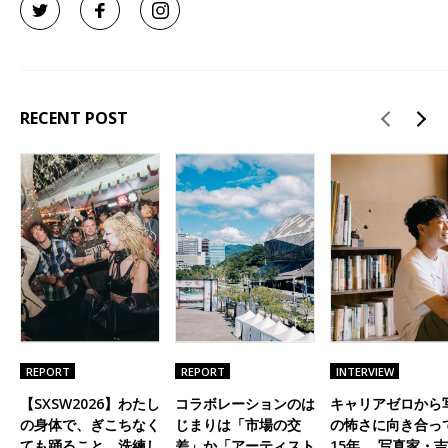
RECENT POST
REPORT
REPORT
INTERVIEW
【SXSW2026】わたし
コラボレーションのは
キャリアゼロから
の身体で、ぎこちなく
じまりは「市場の交
の怖さに向き合っ
ても踊ること。洗練し
差」か「アーティスト
15年。 写真家・