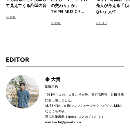
て見えてくる凸凹の音
の交わり」か。
亮人が考える「し
TAIPEI MUSIC E…
ない」人生
MUSIC
MUSIC
OTHER
EDITOR
峯 大貴
副編集長
1991年生まれ。大阪北摂出身、東京高円寺→世田谷線
に引っ越しました。
ANTENNAに在籍しつつミュージックマガジン､Mikiki
などにも寄稿。
過去執筆履歴はnoteにまとめております。
min.kochi@gmail.com