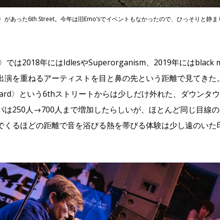
men〉があった6th Street。今年は旧Emo’sでイベントもなかったので、ひっそりと
 30〉では2018年にはIdlesやSuperorganism、2019年にはbl
出演を重ねるアーティストを目と鼻の先という距離で見てきた。そ
Courtyard〉という6thストリートからは少しだけ外れた、ダウ
パは250人→700人まで増加したらしいが、ほとんど同じ目線
でくるほどの距離で音を浴びる熱を帯びる体験は少し遠のいた