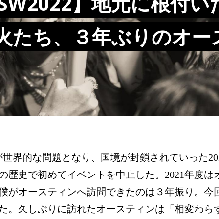
XSW2022】地元に根付
火たち、３年ぶりのオー
19が世界的な問題となり、国境が封鎖されていった20
以降の歴史で初めてイベントを中止した。2021年度
僕がオースティンへ訪問できたのは３年振り。今回
た。久しぶりに訪れたオースティンは「相変わら