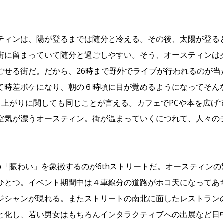
ティンは、陽が登るまでは随分と冷える。その後、太陽が登る
街に留まっていて随分と過ごしやすい。そう、オースティンは
ごせる街だ。だから、26時まで野外でライブが行われるのが当
て時差ボケになり、朝の６時頃に目が覚めるようになってそん
盛り上がりに関しても同じことが言える。カフェでPCや本を広
空気が漂うオースティン。街が温まっていくにつれて、人々の
Wの「賑わい」を象徴するのが6thストリートだ。オースティン
ひとつ。イベント期間中は４車線分の道路がホコ天になってあ
ジシャンが現れる。またストリートの南北に面したレストラン
と化し、若い男女はもちろんインタラクティブへの出展など日