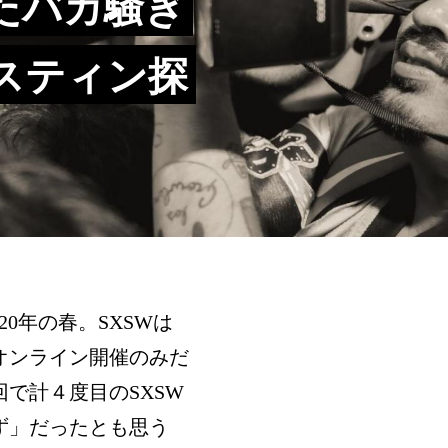
いたバカ騒ぎ
スティン探
20年の春。SXSWは
はオンライン開催のみだ
で計４度目のSXSW
ず」だったとも思う