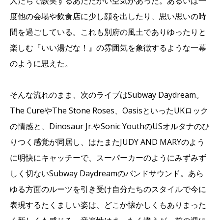
人たちで談笑するあたたかい空気があった。あるいは一
度他の会場や飲食店に少し顔を出したり、思い思いの時
間を過ごしている。これも別府の風土でありゆったりと
楽しむ『いい湯だな！』の雰囲気を象徴するような一幕
のように思えた。
そんな流れのまま、次のライブはSubway Daydream。
The CureやThe Stone Roses、OasisといったUKロック
の情感と、Dinosaur Jr.やSonic YouthのUSオルタナのひ
りつく感覚が同居し、はたまたJUDY AND MARYのよう
に明快にキャッチーで、スーパーカーのようにみずみず
しく切ないSubway Daydreamのバンドサウンド。あら
ゆる方面のルーツを引き受け自分たちのスタイルで今に
表現するたくましい姿は、どこか懐かしくもありまった