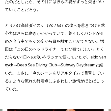
たのだとしたら、その目には彼らの姿がずっと焼きつい
ていくことだろう。
とりわけ高値ダイスケ（Vo / Gt）の僕らを惹きつける求
心力はさらに磨きがかかっていて、荒々しくバンドがせ
めぎ合う中でもその姿から目を離すことができない。増
田は「この日のヘッドライナーでぜひ観てほしい」とく
だらない1日への想いをラジオで語っていたが、aldo van
eyck→Deep Sea Diving Club→Subway Daydreamと続
いた、まさに「今のシーンをリアルタイムで目撃してい
る」ような流れの終着点にふさわしい激情がほとばしっ
ていた。