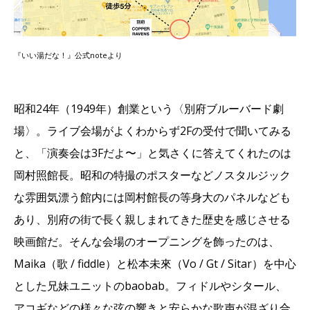
『いい湯だな！』公式noteより
昭和24年（1949年）創業という〈別府ブルーバード劇
場〉。ライブ会場がよくわからず2Fの受付で聞いてみる
と、「演奏会は3Fだよ〜」と気さくに答えてくれたのは
岡村照館長。昭和の特撮のポスターなどノスタルジック
な雰囲気漂う館内には岡村館長の等身大のパネルなども
あり、別府の街で長く親しまれてきた歴史を感じさせる
映画館だ。そんな会場のオープニングを飾ったのは、
Maika（歌 / fiddle）と松本未來（Vo / Gt / Sitar）を中心
とした兄妹ユニットのbaobab。フィドルやシタール、
アコギなどの様々な弦の響きと安らかな歌声が混ざり合