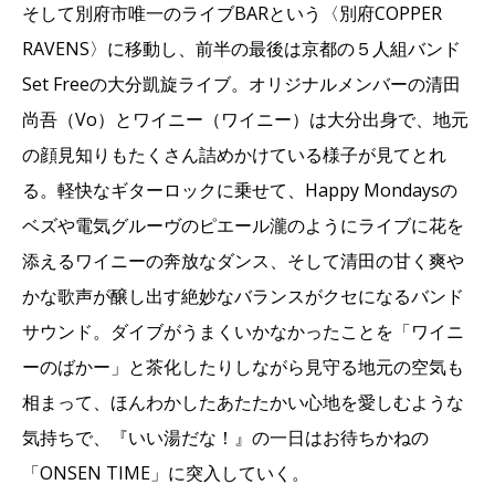
そして別府市唯一のライブBARという〈別府COPPER
RAVENS〉に移動し、前半の最後は京都の５人組バンド
Set Freeの大分凱旋ライブ。オリジナルメンバーの清田
尚吾（Vo）とワイニー（ワイニー）は大分出身で、地元
の顔見知りもたくさん詰めかけている様子が見てとれ
る。軽快なギターロックに乗せて、Happy Mondaysの
ベズや電気グルーヴのピエール瀧のようにライブに花を
添えるワイニーの奔放なダンス、そして清田の甘く爽や
かな歌声が醸し出す絶妙なバランスがクセになるバンド
サウンド。ダイブがうまくいかなかったことを「ワイニ
ーのばかー」と茶化したりしながら見守る地元の空気も
相まって、ほんわかしたあたたかい心地を愛しむような
気持ちで、『いい湯だな！』の一日はお待ちかねの
「ONSEN TIME」に突入していく。