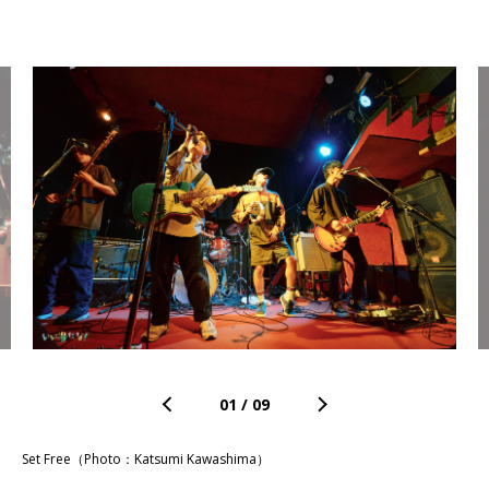
01
/
09
Set Free（Photo：Katsumi Kawashima）