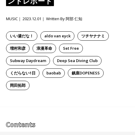
ントレポート
MUSIC
2023.12.01
Written By 阿部 仁知
いい湯だな！
aldo van eyck
ツチヤナナミ
増村和彦
浪漫革命
Set Free
Subway Daydream
Deep Sea Diving Club
くだらない1日
baobab
鎮座DOPENESS
岡田拓郎