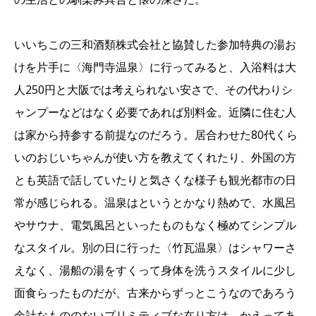
いいちこの三和酒類株式会社と協賛した参加特典の湯お
けを片手に〈海門寺温泉〉に行ってみると、入浴料は大
人250円と大阪では考えられない安さで、その代わりシ
ャンプーなどはなく必要であれば別料金。近隣に住む人
は家から持参する前提なのだろう。居合わせた80代くら
いのおじいちゃんが使い方を教えてくれたり、外国の方
とも英語で話していたりと気さくな様子も観光都市の日
常が感じられる。温泉はというとかなり熱めで、水風呂
やサウナ、電気風呂といったものもなく極めてシンプル
なスタイル。別の日に行った〈竹瓦温泉〉はシャワーさ
えなく、湯船の湯をすくって身体を洗うスタイルに少し
面食らったものだが、古来からずっとこうなのであろう
余計なもののないプリミティブな在り方は、かえってあ