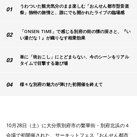
うわついた観光気分のまま楽しむ「おんせん都市型音楽
01
祭」独特の旅情と、誰にでも開かれたライブの臨場感
「ONSEN TIME」で感じる別府の街の懐の深さと、『い
02
い湯だな！』が織りなす相乗効果
単に「街おこし」にとどまらない、今のシーンをリアル
03
タイムで目撃する遊び場
04
様々な別府の魅力が弾けた初開催を終えて
10月28日（土）に大分県別府市の繁華街・別府北浜の４
会場で初開催された、サーキットフェス『おんせん都市