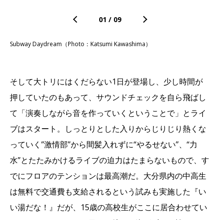
01
/
09
Subway Daydream（Photo：Katsumi Kawashima）
そして大トリにはくだらない1日が登場し、少し時間が
押していたのもあって、サウンドチェックを自ら飛ばし
て「演奏しながら音を作っていくということで」とライ
ブはスタート。しっとりとした入りからじりじり熱くな
っていく”激情部”から間髪入れずに“やるせない”、“力
水”とたたみかけるライブの迫力はたまらないもので、す
でにフロアのテンションは最高潮だ。大分県内の中高生
は無料で交通費も支給されるという試みも実施した『い
い湯だな！』だが、15歳の高校生がここに居合わせてい