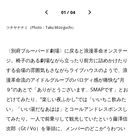
01
/
04
ツチヤナナミ（Photo：Taku Mizoguchi）
〈別府ブルーバード劇場〉に戻ると浪漫革命オンステー
ジ。椅子のある劇場ながら立ったり前方に詰めかけたり
する会場の雰囲気もさながらライブハウスのようで、浪
漫革命流のアイドルグループのパロディ感が痛快な“月
９”のあとで「ありがとうございます、SMAPです」とお
どけてみたり、“楽しい夜ふかし”では「いいちこ飲みた
い」「いい湯だなあはは」とコールアンドレスポンスし
てみたり。一人で前乗りして観光していたという藤澤信
次郎（Gt / Vo）を筆頭に、メンバーのどこか“うわつい