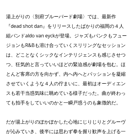
湯上がりの〈別府ブルーバード劇場〉では、最新作
『dead shot dan』をリリースしたばかりの福岡の４人
組バンドaldo van eyckが登場。ジャズもパンクもフュー
ジョンもR&Bも溶け合っていくスリリングなセッション
は、どことなくシックなインテリジェンスも感じさせつ
つ、狂気的と言っていいほどの緊迫感が劇場を包む。ほ
とんど客席の方を向かず、内へ内へとパッションを凝縮
させていくような４人の佇まいに、最初はオーディエン
スも若干当惑気味に眺めている様子だった。曲が終わっ
ても拍手をしていいのかと一瞬戸惑うのも象徴的だ。
だが湯上がりのぽかぽかした心地にじりじりとグルーヴ
が沁みていき、後半には思わず拳を握り歓声を上げる一