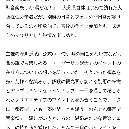
型音楽祭 いい湯だな！』。大分県自体はじめて訪れた大
阪在住の筆者だが、別府の日常とフェスの非日常が溶け
合っているのが印象的で、普段のライブ参加とも一味違
うのんびりとした旅情が楽しめた。
主催の深川謙蔵は
公式note
で、耳の聞こえない方なども
含め誰でも楽しめる「ユニバーサル観光」のイベントの
在り方についての想いを語っていた。そういった視点を
持った様々な試みが、多数の観光客が訪れる別府の特性
とアップカミングなラインナップ、一日を通して感じら
れたクリエイティブのマインドと噛み合うことで、まさ
に「都市型」とも「郊外型」とも違う「おんせん都市型
音楽祭」、深川がいうところの「温泉みたいな音楽フェ
ス」の持ち味を満喫した。そんな一日のハイライトを